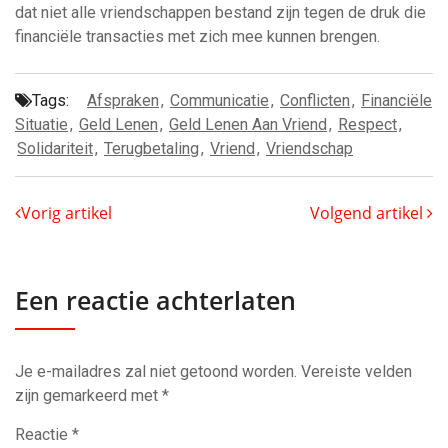
dat niet alle vriendschappen bestand zijn tegen de druk die
financiële transacties met zich mee kunnen brengen.
Tags:
Afspraken
,
Communicatie
,
Conflicten
,
Financiële
Situatie
,
Geld Lenen
,
Geld Lenen Aan Vriend
,
Respect
,
Solidariteit
,
Terugbetaling
,
Vriend
,
Vriendschap
Vorig artikel
Volgend artikel
Een reactie achterlaten
Je e-mailadres zal niet getoond worden.
Vereiste velden
zijn gemarkeerd met
*
Reactie
*