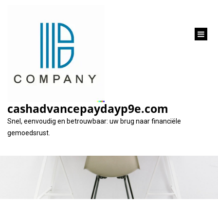
inhoud
gaan
Tips voor verstandig
geld lenen aan een
cashadvancepaydayp9e.com
vriend
Snel, eenvoudig en betrouwbaar: uw brug naar financiële
gemoedsrust.