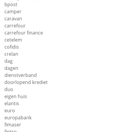
bpost
camper
caravan
carrefour
carrefour finance
cetelem
cofidis
crelan
dag
dagen
dienstverband
doorlopend krediet
duo
eigen huis
elantis
euro
europabank
fimaser
fintro