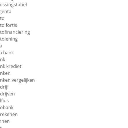
lossingstabel
genta
to
to fortis
tofinanciering
tolening
a
a bank
nk
nk krediet
nken
nken vergelijken
drijf
drijven
lfius
obank
rekenen
nnen