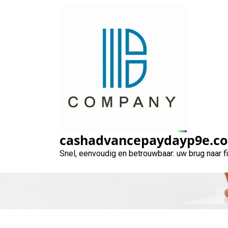
Naar
de
inhoud
gaan
Verantwoord en
oplo
cashadvancepaydayp9e.c
Snel, eenvoudig en betrouwbaar: uw brug naar 