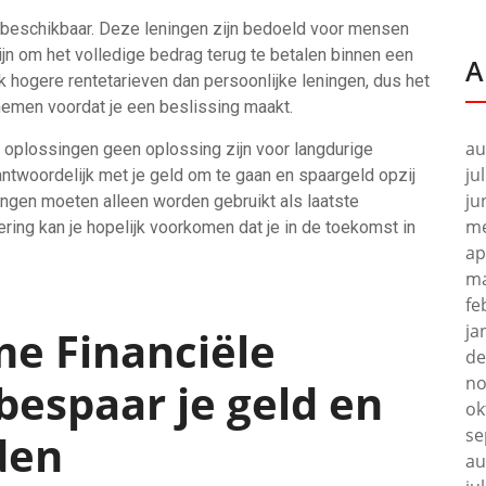
en beschikbaar. Deze leningen zijn bedoeld voor mensen
zijn om het volledige bedrag terug te betalen binnen een
A
k hogere rentetarieven dan persoonlijke leningen, dus het
nemen voordat je een beslissing maakt.
au
e oplossingen geen oplossing zijn voor langdurige
ju
rantwoordelijk met je geld om te gaan en spaargeld opzij
ju
ingen moeten alleen worden gebruikt als laatste
me
ring kan je hopelijk voorkomen dat je in de toekomst in
ap
ma
fe
ja
me Financiële
de
no
bespaar je geld en
ok
se
den
au