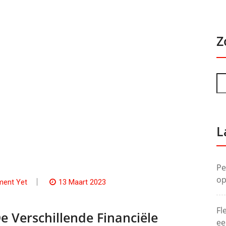
Z
L
Pe
op
ent Yet
13 Maart 2023
Fl
e Verschillende Financiële
ee