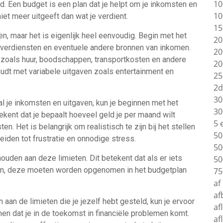
10
ld. Een budget is een plan dat je helpt om je inkomsten en
10
iet meer uitgeeft dan wat je verdient.
15
n, maar het is eigenlijk heel eenvoudig. Begin met het
20
 bijverdiensten en eventuele andere bronnen van inkomen.
20
t, zoals huur, boodschappen, transportkosten en andere
20
oudt met variabele uitgaven zoals entertainment en
25
2d
30
al je inkomsten en uitgaven, kun je beginnen met het
30
tekent dat je bepaalt hoeveel geld je per maand wilt
5 
. Het is belangrijk om realistisch te zijn bij het stellen
50
 leiden tot frustratie en onnodige stress.
50
houden aan deze limieten. Dit betekent dat als er iets
50
aan, deze moeten worden opgenomen in het budgetplan
75
af
af
aan de limieten die je jezelf hebt gesteld, kun je ervoor
af
omen dat je in de toekomst in financiële problemen komt.
af