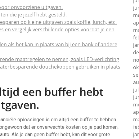
ju
 voor onvoorziene uitgaven.
ju
n die je jezelf hebt gesteld.
me
aren op kleine uitgaven zoals koffie, lunch, etc.
ap
es en vergelijk verschillende opties voordat je een
ma
fe
den als het kan in plaats van bij een bank of andere
ja
de
ende maatregelen te nemen, zoals LED-verlichting
no
 waterbesparende douchekoppen gebruiken in plaats
ok
se
au
ltijd een buffer hebt
ju
ju
itgaven.
me
ap
ma
inanciële oplossingen is om altijd een buffer te hebben
fe
et ongewoon dat er onverwachte kosten op je pad komen,
ja
to. Als je dan geen buffer hebt, kan dit voor grote