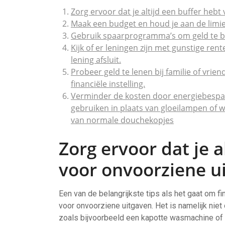
Zorg ervoor dat je altijd een buffer hebt
Maak een budget en houd je aan de limiete
Gebruik spaarprogramma’s om geld te besp
Kijk of er leningen zijn met gunstige rent
lening afsluit.
Probeer geld te lenen bij familie of vrien
financiële instelling.
Verminder de kosten door energiebespar
gebruiken in plaats van gloeilampen of
van normale douchekopjes
Zorg ervoor dat je a
voor onvoorziene u
Een van de belangrijkste tips als het gaat om f
voor onvoorziene uitgaven. Het is namelijk ni
zoals bijvoorbeeld een kapotte wasmachine of au