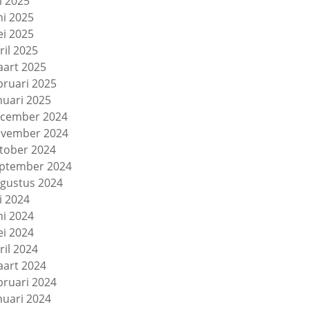
li 2025
ni 2025
i 2025
ril 2025
art 2025
bruari 2025
nuari 2025
cember 2024
vember 2024
tober 2024
ptember 2024
gustus 2024
li 2024
ni 2024
i 2024
ril 2024
art 2024
bruari 2024
nuari 2024