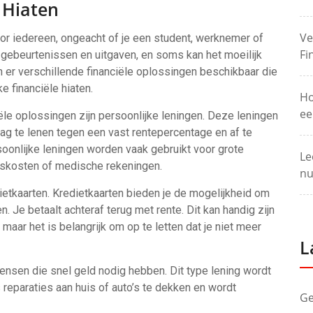
 Hiaten
Ve
oor iedereen, ongeacht of je een student, werknemer of
Fi
 gebeurtenissen en uitgaven, en soms kan het moeilijk
ijn er verschillende financiële oplossingen beschikbaar die
ke financiële hiaten.
Ho
ee
ële oplossingen zijn persoonlijke leningen. Deze leningen
ag te lenen tegen een vast rentepercentage en af te
oonlijke leningen worden vaak gebruikt voor grote
Le
jkskosten of medische rekeningen.
nu
ietkaarten. Kredietkaarten bieden je de mogelijkheid om
. Je betaalt achteraf terug met rente. Dit kan handig zijn
 maar het is belangrijk om op te letten dat je niet meer
L
nsen die snel geld nodig hebben. Dit type lening wordt
eparaties aan huis of auto’s te dekken en wordt
Ge