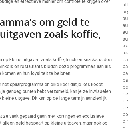
oudige en effectieve manier om controle te krijgen over
af
ar
ramma’s om geld te
au
au
uitgaven zoals koffie,
au
au
ax
ax
ba
op kleine uitgaven zoals koffie, lunch en snacks is door
ba
inkels en restaurants bieden deze programma’s aan als
ba
 komen en hun loyaliteit te belonen.
ba
or het spaarprogramma en elke keer dat je iets koopt,
be
ra je genoeg punten hebt verzameld, kan je ze inwisselen
be
 kleine uitgave. Dit kan op de lange termijn aanzienlijk
be
be
be
t ze vaak gepaard gaan met kortingen en exclusieve
bi
et alleen geld bespaart op kleine uitgaven, maar ook op