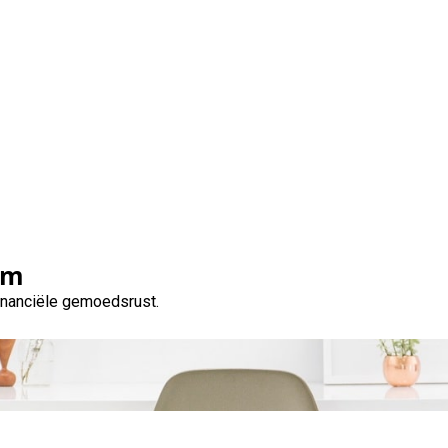
 efficiënt: De verschill
ssingen voor tijdelijke h
om
financiële gemoedsrust.