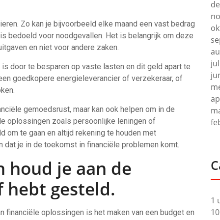
de
no
eren. Zo kan je bijvoorbeeld elke maand een vast bedrag
ok
 is bedoeld voor noodgevallen. Het is belangrijk om deze
se
uitgaven en niet voor andere zaken.
au
ju
s door te besparen op vaste lasten en dit geld apart te
ju
 een goedkopere energieleverancier of verzekeraar, of
me
oken.
ap
nanciële gemoedsrust, maar kan ook helpen om in de
ma
ële oplossingen zoals persoonlijke leningen of
fe
ld om te gaan en altijd rekening te houden met
 dat je in de toekomst in financiële problemen komt.
 houd je aan de
C
f hebt gesteld.
1 
10
van financiële oplossingen is het maken van een budget en