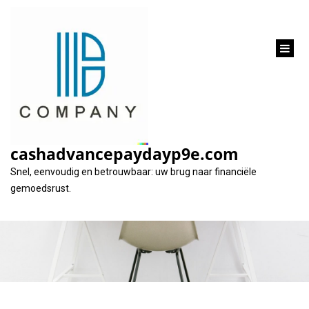
inhoud
gaan
Financiële hulp:
welke opties zijn er
cashadvancepaydayp9e.com
beschikbaar?
Snel, eenvoudig en betrouwbaar: uw brug naar financiële
gemoedsrust.