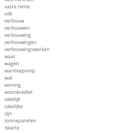
vaste rente
vdk
verbouw
verbouwen
verbouwing
verbouwingen
verbouwingswerken
waar
wagen
warmtepomp
wat
woning
woonkrediet
zakelijk
zakelijke
zijn
zonnepanelen
zwarte