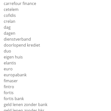
carrefour finance
cetelem
cofidis
crelan
dag
dagen
dienstverband
doorlopend krediet
duo
eigen huis
elantis
euro
europabank
fimaser
fintro
fortis
fortis bank
geld lenen zonder bank
geld lenen zonder bkr