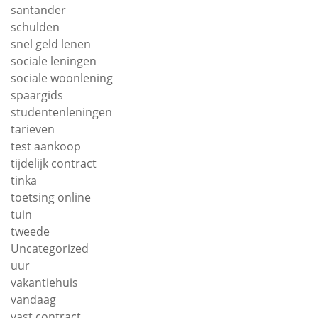
santander
schulden
snel geld lenen
sociale leningen
sociale woonlening
spaargids
studentenleningen
tarieven
test aankoop
tijdelijk contract
tinka
toetsing online
tuin
tweede
Uncategorized
uur
vakantiehuis
vandaag
vast contract