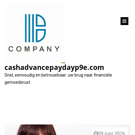
inhoud
gaan
Tag:
verrassingen
cashadvancepaydayp9e.com
Snel, eenvoudig en betrouwbaar: uw brug naar financiële
gemoedsrust.
09 juni 2026