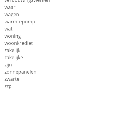
verbouwingswerken
waar
wagen
warmtepomp
wat
woning
woonkrediet
zakelijk
zakelijke
zijn
zonnepanelen
zwarte
zzp