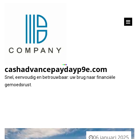
inhoud
gaan
Tag:
looptijden
cashadvancepaydayp9e.com
Snel, eenvoudig en betrouwbaar: uw brug naar financiële
gemoedsrust.
06 januari 2025