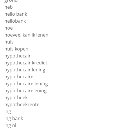
grond
heb
hello bank
hellobank
hoe
hoeveel kan ik lenen
huis
huis kopen
hypothecair
hypothecair krediet
hypothecair lening
hypothecaire
hypothecaire lening
hypothecairelening
hypotheek
hypotheekrente
ing
ing bank
ing nl