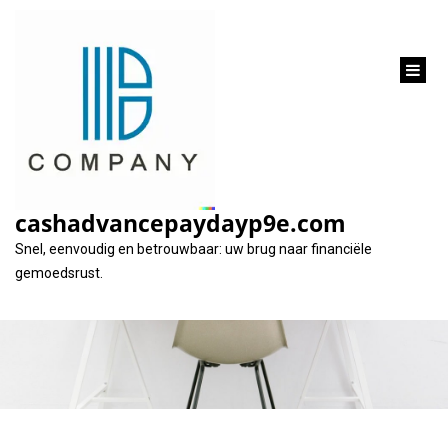
inhoud
gaan
Tips voor goedkoop
lenen voor uw
cashadvancepaydayp9e.com
droomhuis
Snel, eenvoudig en betrouwbaar: uw brug naar financiële
gemoedsrust.