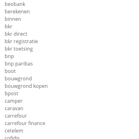
beobank
berekenen
binnen
bkr
bkr direct
bkr registratie
bkr toetsing
bnp
bnp paribas
boot
bouwgrond
bouwgrond kopen
bpost
camper
caravan
carrefour
carrefour finance
cetelem
cofidis