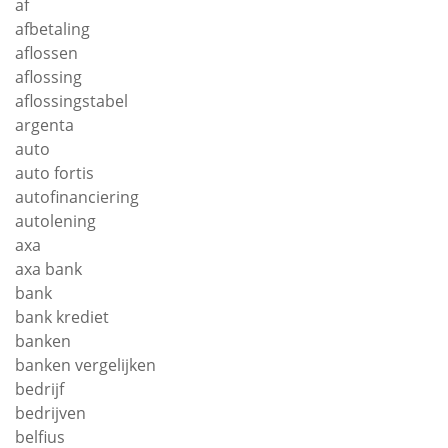
af
afbetaling
aflossen
aflossing
aflossingstabel
argenta
auto
auto fortis
autofinanciering
autolening
axa
axa bank
bank
bank krediet
banken
banken vergelijken
bedrijf
bedrijven
belfius