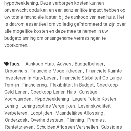
hypotheeklening. Deze verborgen kosten kunnen
onverwacht opduiken en een aanzienlijke impact hebben op
uw totale financiële lasten bij de aankoop van een huis. Het
is daarom essentieel om volledig geïnformeerd te zijn over
alle mogelijke kosten en deze mee te nemen in uw
budgetplanning om onaangename verrassingen te
voorkomen.
Tags:
Aankoop Huis
,
Advies
,
Budgetbeheer
,
Droomhuis
,
Financiële Mogelijkheden
,
Financiële Ruimte
Investeren In Huis/leven
,
Financiële Stabiliteit Op Lange
Termijn
,
Financiering
,
Flexibiliteit In Budget
,
Goedkoop
Geld Lenen
,
Goedkoop Lenen Huis
,
Gunstige
Voorwaarden
,
Hypotheeklening
,
Lagere Totale Kosten
Lening
,
Leningsopties Vergelijken
,
Levenskwaliteit
Verbeteren
,
Looptijden
,
Maandelijkse Aflossing
,
Onderzoek
,
Overheidssteun
,
Planning
,
Premies
,
Rentetarieven
,
Schulden Aflossen Versnellen
,
Subsidies