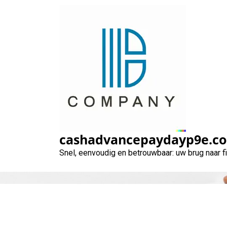
Naar
de
inhoud
gaan
cashadvancepaydayp9e.c
Snel, eenvoudig en betrouwbaar: uw brug naar 