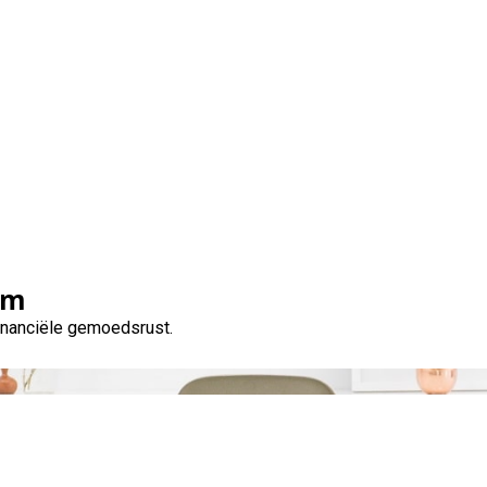
Tag:
gerichter zoeken naar een geschikte leenoptie
om
financiële gemoedsrust.