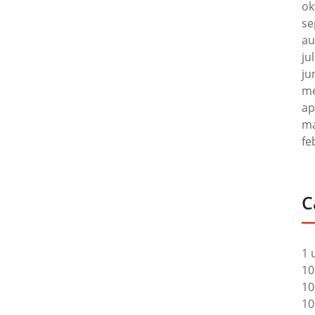
ok
se
au
ju
ju
me
ap
ma
fe
C
1 
10
10
10