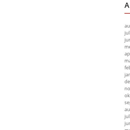
A
au
ju
ju
me
ap
ma
fe
ja
de
no
ok
se
au
ju
ju