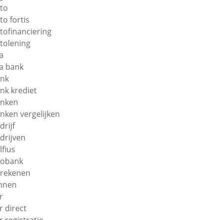
to
to fortis
tofinanciering
tolening
a
a bank
nk
nk krediet
nken
nken vergelijken
drijf
drijven
lfius
obank
rekenen
nnen
r
r direct