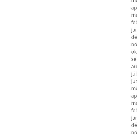
me
ap
ma
fe
ja
de
no
ok
se
au
ju
ju
me
ap
ma
fe
ja
de
no