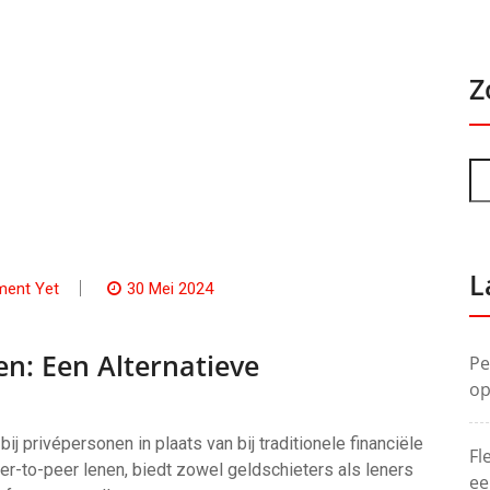
Z
L
ent Yet
30 Mei 2024
en: Een Alternatieve
Pe
op
privépersonen in plaats van bij traditionele financiële
Fl
er-to-peer lenen, biedt zowel geldschieters als leners
ee