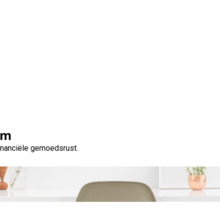
bij privépersonen: Een 
financieringsmethode
om
financiële gemoedsrust.