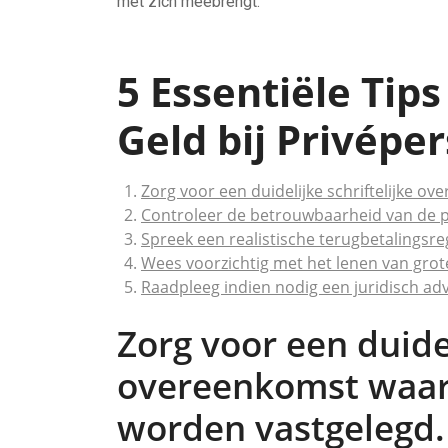
met zich meebrengt.
5 Essentiële Tip
Geld bij Privépe
Zorg voor een duidelijke schriftelijke o
Controleer de betrouwbaarheid van de per
Spreek een realistische terugbetalingsreg
Wees voorzichtig met het lenen van gro
Raadpleeg indien nodig een juridisch adv
Zorg voor een duidel
overeenkomst waari
worden vastgelegd.