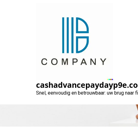
Naar
de
inhoud
gaan
Geld lenen 
cashadvancepaydayp9e.c
Snel, eenvoudig en betrouwbaar: uw brug naar 