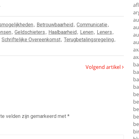
af
.
ar
au
gsmogelijkheden
,
Betrouwbaarheid
,
Communicatie
,
au
ensen
,
Geldschieters
,
Haalbaarheid
,
Lenen
,
Leners
,
au
,
Schriftelijke Overeenkomst
,
Terugbetalingsregeling
,
au
ax
ax
ba
Volgend artikel
ba
ba
ba
be
be
be
te velden zijn gemarkeerd met
*
be
be
bi