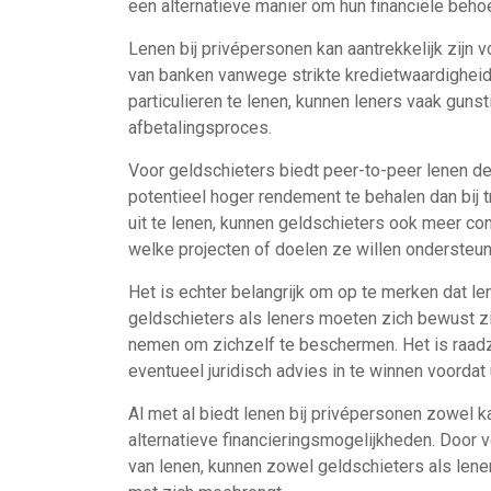
een alternatieve manier om hun financiële behoe
Lenen bij privépersonen kan aantrekkelijk zijn
van banken vanwege strikte kredietwaardighei
particulieren te lenen, kunnen leners vaak gunst
afbetalingsproces.
Voor geldschieters biedt peer-to-peer lenen de
potentieel hoger rendement te behalen dan bij t
uit te lenen, kunnen geldschieters ook meer con
welke projecten of doelen ze willen ondersteun
Het is echter belangrijk om op te merken dat len
geldschieters als leners moeten zich bewust zi
nemen om zichzelf te beschermen. Het is raadz
eventueel juridisch advies in te winnen voordat
Al met al biedt lenen bij privépersonen zowel 
alternatieve financieringsmogelijkheden. Door
van lenen, kunnen zowel geldschieters als lene