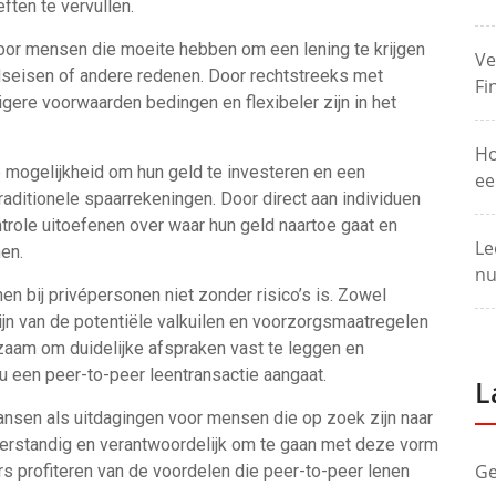
ften te vervullen.
 voor mensen die moeite hebben om een lening te krijgen
Ve
dseisen of andere redenen. Door rechtstreeks met
Fi
igere voorwaarden bedingen en flexibeler zijn in het
Ho
 mogelijkheid om hun geld te investeren en een
ee
raditionele spaarrekeningen. Door direct aan individuen
trole uitoefenen over waar hun geld naartoe gaat en
Le
en.
nu
en bij privépersonen niet zonder risico’s is. Zowel
jn van de potentiële valkuilen en voorzorgsmaatregelen
aam om duidelijke afspraken vast te leggen en
 u een peer-to-peer leentransactie aangaat.
L
kansen als uitdagingen voor mensen die op zoek zijn naar
 verstandig en verantwoordelijk om te gaan met deze vorm
Ge
rs profiteren van de voordelen die peer-to-peer lenen