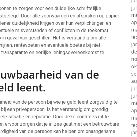
ju
ju
sonen te zorgen voor een duidelijke schriftelijke
me
stgelegd. Door alle voorwaarden en afspraken op papier
ap
ener duidelijkheid krijgen over hun verplichtingen en
ma
entuele misverstanden of conflicten in de toekomst
fe
in geval van geschillen. Het is verstandig om alle
ja
mijnen, rentevoeten en eventuele boetes bij niet-
de
transparante en eerlijke leningsovereenkomst te
no
ok
ouwbaarheid van de
se
au
eld leent.
ju
ju
heid van de persoon bij wie je geld leent zorgvuldig te
me
n bij een privépersoon, is het verstandig om grondig
ap
le situatie en reputatie. Door deze controles uit te
ma
 en ervoor zorgen dat je in zee gaat met een betrouwbare
fe
fwaardigheid van de persoon kan helpen om onaangename
ja