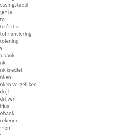
lossingstabel
genta
to
to fortis
tofinanciering
tolening
a
a bank
nk
nk krediet
nken
nken vergelijken
drijf
drijven
lfius
obank
rekenen
nnen