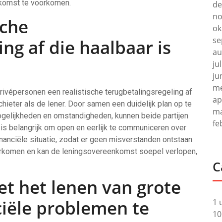
ekomst te voorkomen.
de
no
sche
ok
se
ng af die haalbaar is
au
ju
ju
me
 privépersonen een realistische terugbetalingsregeling af
ap
hieter als de lener. Door samen een duidelijk plan op te
ma
ogelijkheden en omstandigheden, kunnen beide partijen
fe
is belangrijk om open en eerlijk te communiceren over
nanciële situatie, zodat er geen misverstanden ontstaan.
komen en kan de leningsovereenkomst soepel verlopen,
C
t het lenen van grote
iële problemen te
1 
10