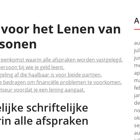
A
s voor het Lenen van
rsonen
au
ju
ju
vereenkomst waarin alle afspraken worden vastgelegd.
me
soon bij wie je geld leent.
ap
eling af die haalbaar is voor beide partijen.
ma
te bedragen om financiële problemen te voorkomen.
fe
iseur voordat je een lening aangaat.
ja
de
ijke schriftelijke
no
n alle afspraken
ok
se
au