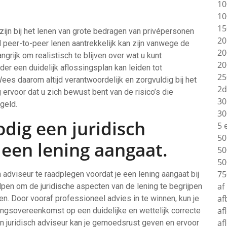
10
10
15
zijn bij het lenen van grote bedragen van privépersonen
20
peer-to-peer lenen aantrekkelijk kan zijn vanwege de
20
angrijk om realistisch te blijven over wat u kunt
20
er een duidelijk aflossingsplan kan leiden tot
25
ees daarom altijd verantwoordelijk en zorgvuldig bij het
2d
 ervoor dat u zich bewust bent van de risico’s die
30
geld.
30
dig een juridisch
5 
50
 een lening aangaat.
50
50
75
h adviseur te raadplegen voordat je een lening aangaat bij
af
elpen om de juridische aspecten van de lening te begrijpen
af
eren. Door vooraf professioneel advies in te winnen, kun je
af
ingsovereenkomst op een duidelijke en wettelijk correcte
af
n juridisch adviseur kan je gemoedsrust geven en ervoor