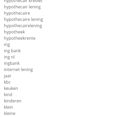
hypothecair krediet
hypothecair lening
hypothecaire
hypothecaire lening
hypothecairelening
hypotheek
hypotheekrente
ing
ing bank
ing nl
ingbank
internet lening
jaar
kbc
keuken
kind
kinderen
klein
kleine