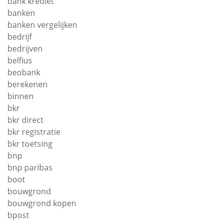
bank krediet
banken
banken vergelijken
bedrijf
bedrijven
belfius
beobank
berekenen
binnen
bkr
bkr direct
bkr registratie
bkr toetsing
bnp
bnp paribas
boot
bouwgrond
bouwgrond kopen
bpost