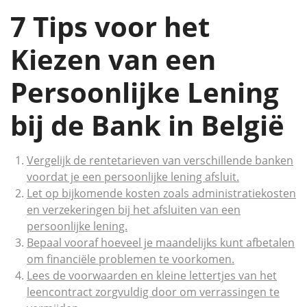
7 Tips voor het
Kiezen van een
Persoonlijke Lening
bij de Bank in België
Vergelijk de rentetarieven van verschillende banken
voordat je een persoonlijke lening afsluit.
Let op bijkomende kosten zoals administratiekosten
en verzekeringen bij het afsluiten van een
persoonlijke lening.
Bepaal vooraf hoeveel je maandelijks kunt afbetalen
om financiële problemen te voorkomen.
Lees de voorwaarden en kleine lettertjes van het
leencontract zorgvuldig door om verrassingen te