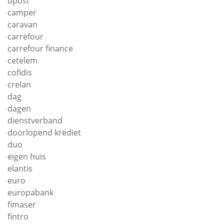
bpost
camper
caravan
carrefour
carrefour finance
cetelem
cofidis
crelan
dag
dagen
dienstverband
doorlopend krediet
duo
eigen huis
elantis
euro
europabank
fimaser
fintro