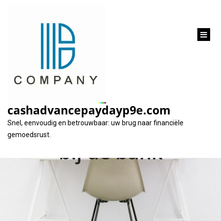
inhoud
gaan
Alles wat u moet
weten over een
cashadvancepaydayp9e.com
persoonlijke lening
Snel, eenvoudig en betrouwbaar: uw brug naar financiële
gemoedsrust.
bij de bank