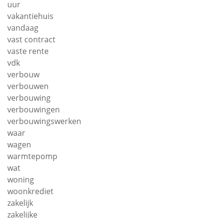
uur
vakantiehuis
vandaag
vast contract
vaste rente
vdk
verbouw
verbouwen
verbouwing
verbouwingen
verbouwingswerken
waar
wagen
warmtepomp
wat
woning
woonkrediet
zakelijk
zakelijke