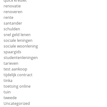
quick krediet
renovatie
renoveren
rente
santander
schulden
snel geld lenen
sociale leningen
sociale woonlening
spaargids
studentenleningen
tarieven
test aankoop
tijdelijk contract
tinka
toetsing online
tuin
tweede
Uncategorized