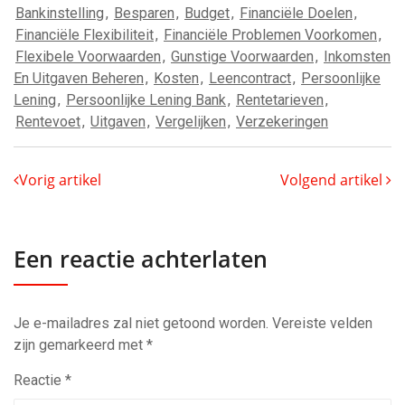
Bankinstelling
,
Besparen
,
Budget
,
Financiële Doelen
,
Financiële Flexibiliteit
,
Financiële Problemen Voorkomen
,
Flexibele Voorwaarden
,
Gunstige Voorwaarden
,
Inkomsten
En Uitgaven Beheren
,
Kosten
,
Leencontract
,
Persoonlijke
Lening
,
Persoonlijke Lening Bank
,
Rentetarieven
,
Rentevoet
,
Uitgaven
,
Vergelijken
,
Verzekeringen
Vorig artikel
Volgend artikel
Een reactie achterlaten
Je e-mailadres zal niet getoond worden.
Vereiste velden
zijn gemarkeerd met
*
Reactie
*