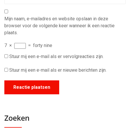
Mijn naam, e-mailadres en website opslaan in deze
browser voor de volgende keer wanneer ik een reactie
plaats.
7
×
=
forty nine
Stuur mij een e-mail als er vervolgreacties zijn.
Stuur mij een e-mail als er nieuwe berichten zijn.
Zoeken