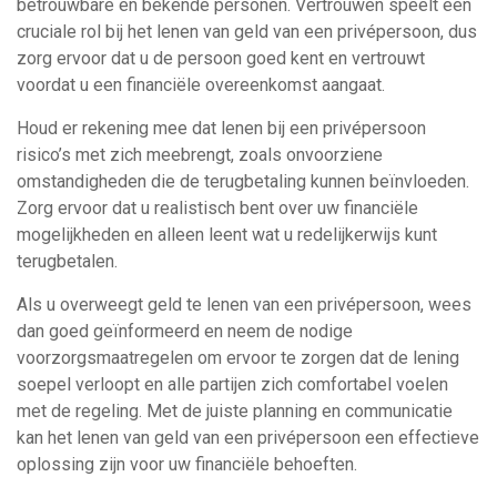
betrouwbare en bekende personen. Vertrouwen speelt een
cruciale rol bij het lenen van geld van een privépersoon, dus
zorg ervoor dat u de persoon goed kent en vertrouwt
voordat u een financiële overeenkomst aangaat.
Houd er rekening mee dat lenen bij een privépersoon
risico’s met zich meebrengt, zoals onvoorziene
omstandigheden die de terugbetaling kunnen beïnvloeden.
Zorg ervoor dat u realistisch bent over uw financiële
mogelijkheden en alleen leent wat u redelijkerwijs kunt
terugbetalen.
Als u overweegt geld te lenen van een privépersoon, wees
dan goed geïnformeerd en neem de nodige
voorzorgsmaatregelen om ervoor te zorgen dat de lening
soepel verloopt en alle partijen zich comfortabel voelen
met de regeling. Met de juiste planning en communicatie
kan het lenen van geld van een privépersoon een effectieve
oplossing zijn voor uw financiële behoeften.