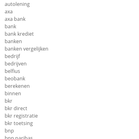
autolening
axa
axa bank
bank
bank krediet
banken
banken vergelijken
bedrijf
bedrijven
belfius
beobank
berekenen
binnen
bkr
bkr direct
bkr registratie
bkr toetsing
bnp
bnp paribas