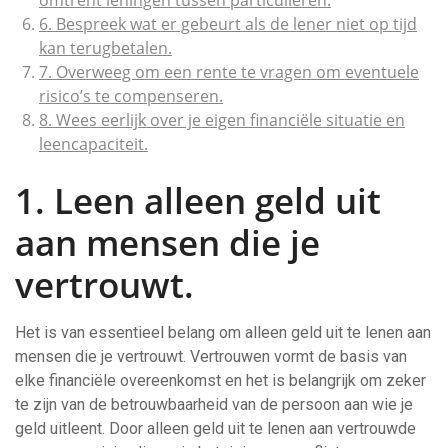
omtrent leningen tussen particulieren.
6. Bespreek wat er gebeurt als de lener niet op tijd
kan terugbetalen.
7. Overweeg om een rente te vragen om eventuele
risico’s te compenseren.
8. Wees eerlijk over je eigen financiële situatie en
leencapaciteit.
1. Leen alleen geld uit
aan mensen die je
vertrouwt.
Het is van essentieel belang om alleen geld uit te lenen aan
mensen die je vertrouwt. Vertrouwen vormt de basis van
elke financiële overeenkomst en het is belangrijk om zeker
te zijn van de betrouwbaarheid van de persoon aan wie je
geld uitleent. Door alleen geld uit te lenen aan vertrouwde