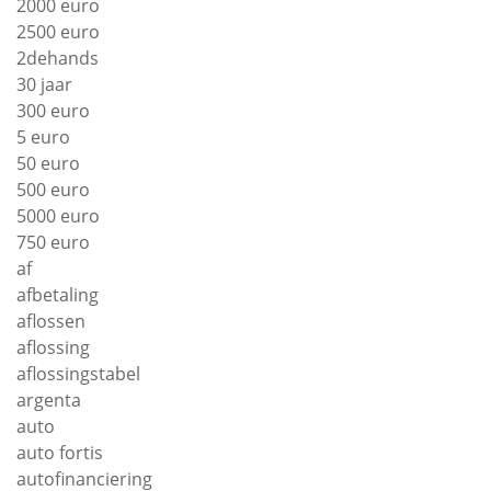
2000 euro
2500 euro
2dehands
30 jaar
300 euro
5 euro
50 euro
500 euro
5000 euro
750 euro
af
afbetaling
aflossen
aflossing
aflossingstabel
argenta
auto
auto fortis
autofinanciering