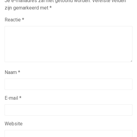
Je e-mailadres zal niet getoond worden.
Vereiste velden
zijn gemarkeerd met
*
Reactie
*
Naam
*
E-mail
*
Website