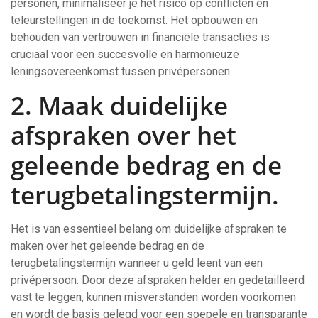
personen, minimaliseer je het risico op conflicten en
teleurstellingen in de toekomst. Het opbouwen en
behouden van vertrouwen in financiële transacties is
cruciaal voor een succesvolle en harmonieuze
leningsovereenkomst tussen privépersonen.
2. Maak duidelijke
afspraken over het
geleende bedrag en de
terugbetalingstermijn.
Het is van essentieel belang om duidelijke afspraken te
maken over het geleende bedrag en de
terugbetalingstermijn wanneer u geld leent van een
privépersoon. Door deze afspraken helder en gedetailleerd
vast te leggen, kunnen misverstanden worden voorkomen
en wordt de basis gelegd voor een soepele en transparante