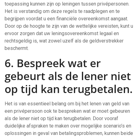
toepassing kunnen zijn op leningen tussen privépersonen.
Het is verstandig om deze regels te raadplegen en te
begrijpen voordat u een financiële overeenkomst aangaat.
Door op de hoogte te zijn van de wettelijke vereisten, kunt u
ervoor zorgen dat uw leningsovereenkomst legaal en
rechtsgeldig is, wat zowel uzelf als de geldverstrekker
beschermt.
6. Bespreek wat er
gebeurt als de lener niet
op tijd kan terugbetalen.
Het is van essentieel belang om bij het lenen van geld van
een privépersoon ook te bespreken wat er moet gebeuren
als de lener niet op tijd kan terugbetalen. Door vooraf
duidelijke afspraken te maken over mogelijke scenario’s en
oplossingen in geval van betalingsproblemen, kunnen beide