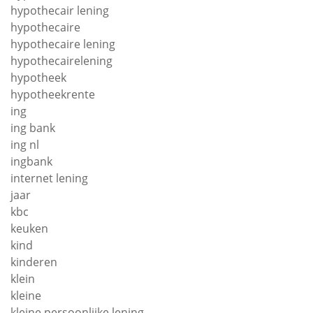
hypothecair lening
hypothecaire
hypothecaire lening
hypothecairelening
hypotheek
hypotheekrente
ing
ing bank
ing nl
ingbank
internet lening
jaar
kbc
keuken
kind
kinderen
klein
kleine
kleine persoonlijke lening