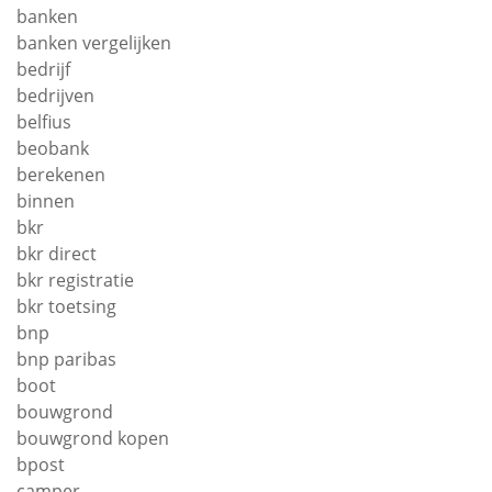
banken
banken vergelijken
bedrijf
bedrijven
belfius
beobank
berekenen
binnen
bkr
bkr direct
bkr registratie
bkr toetsing
bnp
bnp paribas
boot
bouwgrond
bouwgrond kopen
bpost
camper