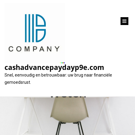
inhoud
gaan
Hoeveel Geld Kan Ik
Lenen Voor Een Huis?
cashadvancepaydayp9e.com
Alles Wat U Moet
Snel, eenvoudig en betrouwbaar: uw brug naar financiële
gemoedsrust.
Weten