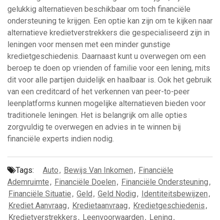
gelukkig alternatieven beschikbaar om toch financiële
ondersteuning te krijgen. Een optie kan zijn om te kijken naar
alternatieve kredietverstrekkers die gespecialiseerd zijn in
leningen voor mensen met een minder gunstige
kredietgeschiedenis. Daarnaast kunt u overwegen om een
beroep te doen op vrienden of familie voor een lening, mits
dit voor alle partijen duidelijk en haalbaar is. Ook het gebruik
van een creditcard of het verkennen van peer-to-peer
leenplatforms kunnen mogelijke alternatieven bieden voor
traditionele leningen. Het is belangrijk om alle opties
zorgvuldig te overwegen en advies in te winnen bij
financiële experts indien nodig.
Tags:
Auto
,
Bewijs Van Inkomen
,
Financiële
Ademruimte
,
Financiële Doelen
,
Financiële Ondersteuning
,
Financiële Situatie
,
Geld
,
Geld Nodig
,
Identiteitsbewijzen
,
Krediet Aanvraag
,
Kredietaanvraag
,
Kredietgeschiedenis
,
Kredietverstrekkers
,
Leenvoorwaarden
,
Lening
,