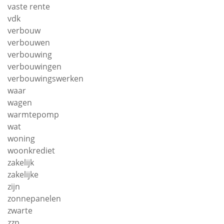
vaste rente
vdk
verbouw
verbouwen
verbouwing
verbouwingen
verbouwingswerken
waar
wagen
warmtepomp
wat
woning
woonkrediet
zakelijk
zakelijke
zijn
zonnepanelen
zwarte
zzp