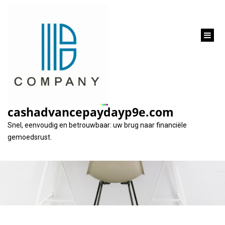
inhoud
gaan
Alles wat u moet
weten over een
cashadvancepaydayp9e.com
krediet aanvraag
Snel, eenvoudig en betrouwbaar: uw brug naar financiële
gemoedsrust.