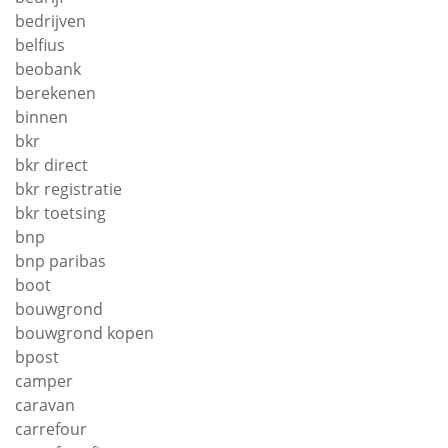
bedrijven
belfius
beobank
berekenen
binnen
bkr
bkr direct
bkr registratie
bkr toetsing
bnp
bnp paribas
boot
bouwgrond
bouwgrond kopen
bpost
camper
caravan
carrefour