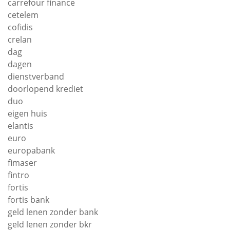
carrefour finance
cetelem
cofidis
crelan
dag
dagen
dienstverband
doorlopend krediet
duo
eigen huis
elantis
euro
europabank
fimaser
fintro
fortis
fortis bank
geld lenen zonder bank
geld lenen zonder bkr