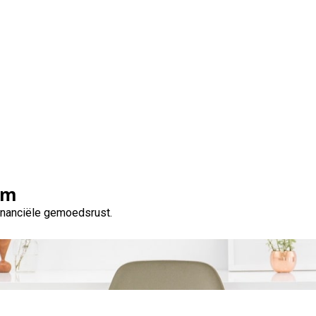
iliteit: Geld Lenen Zond
en Gemakkelijk!
om
financiële gemoedsrust.