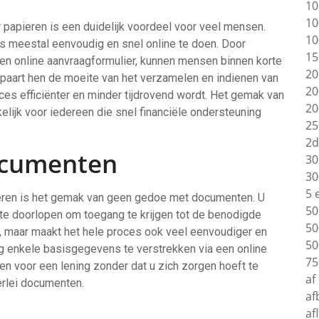
10
10
papieren is een duidelijk voordeel voor veel mensen.
10
s meestal eenvoudig en snel online te doen. Door
15
een online aanvraagformulier, kunnen mensen binnen korte
20
espaart hen de moeite van het verzamelen en indienen van
20
es efficiënter en minder tijdrovend wordt. Het gemak van
20
elijk voor iedereen die snel financiële ondersteuning
25
2d
ocumenten
30
30
5 
ieren is het gemak van geen gedoe met documenten. U
50
e doorlopen om toegang te krijgen tot de benodigde
50
ijd, maar maakt het hele proces ook veel eenvoudiger en
50
g enkele basisgegevens te verstrekken via een online
75
gen voor een lening zonder dat u zich zorgen hoeft te
af
erlei documenten.
af
af