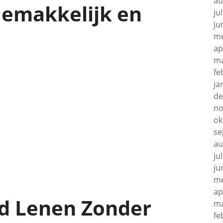
au
Gemakkelijk en
ju
ju
me
ap
ma
fe
ja
de
no
ok
se
au
ju
ju
me
ap
d Lenen Zonder
ma
fe