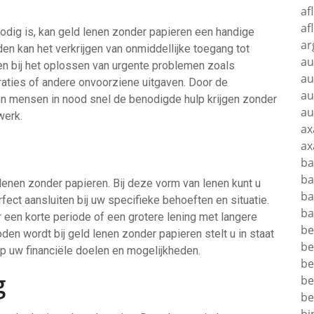
af
af
 nodig is, kan geld lenen zonder papieren een handige
ar
den kan het verkrijgen van onmiddellijke toegang tot
au
en bij het oplossen van urgente problemen zoals
au
aties of andere onvoorziene uitgaven. Door de
au
n mensen in nood snel de benodigde hulp krijgen zonder
au
werk.
ax
ax
ba
ba
d lenen zonder papieren. Bij deze vorm van lenen kunt u
ba
fect aansluiten bij uw specifieke behoeften en situatie.
ba
r een korte periode of een grotere lening met langere
be
oden wordt bij geld lenen zonder papieren stelt u in staat
be
op uw financiële doelen en mogelijkheden.
be
g
be
be