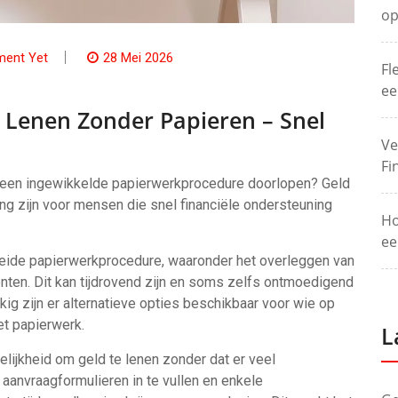
op
ent Yet
28 Mei 2026
Fl
ee
ld Lenen Zonder Papieren – Snel
Ve
Fi
r geen ingewikkelde papierwerkprocedure doorlopen? Geld
g zijn voor mensen die snel financiële ondersteuning
Ho
ee
breide papierwerkprocedure, waaronder het overleggen van
nten. Dit kan tijdrovend zijn en soms zelfs ontmoedigend
ig zijn er alternatieve opties beschikbaar voor wie op
et papierwerk.
L
lijkheid om geld te lenen zonder dat er veel
aanvraagformulieren in te vullen en enkele