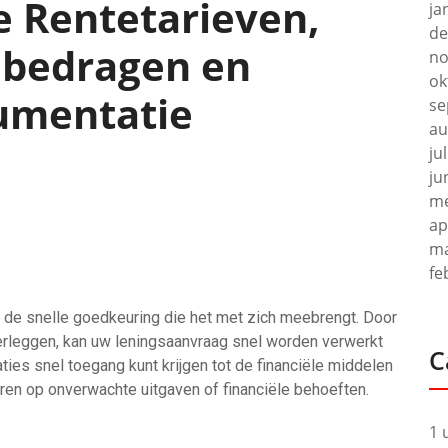
e Rentetarieven,
ja
de
nbedragen en
no
ok
umentatie
se
au
ju
ju
me
ap
ma
fe
s de snelle goedkeuring die het met zich meebrengt. Door
rleggen, kan uw leningsaanvraag snel worden verwerkt
C
ties snel toegang kunt krijgen tot de financiële middelen
eren op onverwachte uitgaven of financiële behoeften.
1 