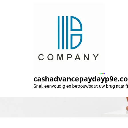
Naar
de
inhoud
gaan
Financiële Flexib
cashadvancepaydayp9e.c
Snel, eenvoudig en betrouwbaar: uw brug naar 