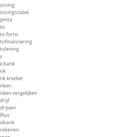
lossing
lossingstabel
genta
to
to fortis
tofinanciering
tolening
a
a bank
nk
nk krediet
nken
nken vergelijken
drijf
drijven
lfius
obank
rekenen