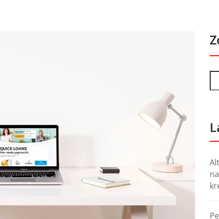
Z
L
Al
na
kr
Pe