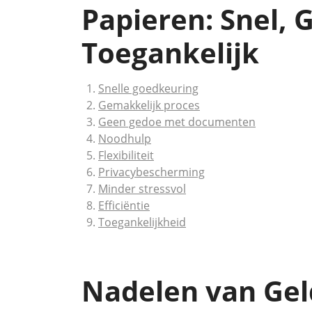
Papieren: Snel, 
Toegankelijk
Snelle goedkeuring
Gemakkelijk proces
Geen gedoe met documenten
Noodhulp
Flexibiliteit
Privacybescherming
Minder stressvol
Efficiëntie
Toegankelijkheid
Nadelen van Gel