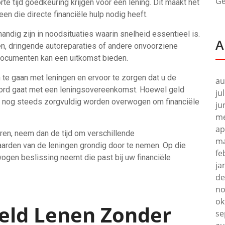
Ge
te tijd goedkeuring krijgen voor een lening. Dit maakt het
een die directe financiële hulp nodig heeft.
andig zijn in noodsituaties waarin snelheid essentieel is.
A
n, dringende autoreparaties of andere onvoorziene
documenten kan een uitkomst bieden.
 te gaan met leningen en ervoor te zorgen dat u de
au
koord gaat met een leningsovereenkomst. Hoewel geld
ju
et nog steeds zorgvuldig worden overwogen om financiële
ju
me
ap
ren, neem dan de tijd om verschillende
ma
aarden van de leningen grondig door te nemen. Op die
fe
ogen beslissing neemt die past bij uw financiële
ja
de
no
ok
eld Lenen Zonder
se