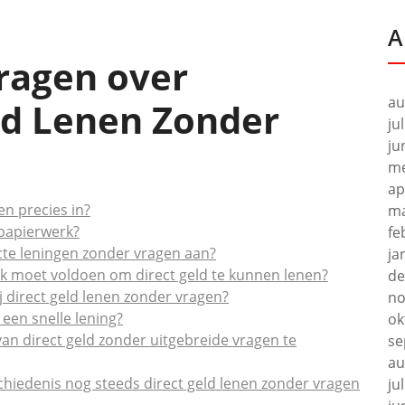
A
Vragen over
au
ld Lenen Zonder
ju
ju
me
ap
en precies in?
ma
 papierwerk?
fe
ecte leningen zonder vragen aan?
ja
ik moet voldoen om direct geld te kunnen lenen?
de
ij direct geld lenen zonder vragen?
no
 een snelle lening?
ok
van direct geld zonder uitgebreide vragen te
se
au
chiedenis nog steeds direct geld lenen zonder vragen
ju