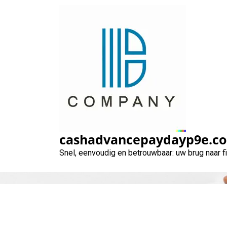
Naar
de
inhoud
gaan
Eenvoudig en 
cashadvancepaydayp9e.c
Snel, eenvoudig en betrouwbaar: uw brug naar 