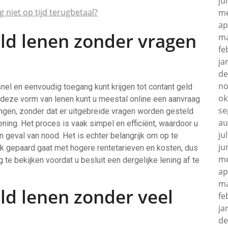
ju
 niet op tijd terugbetaal?
me
ap
eld lenen zonder vragen
ma
fe
ja
de
no
snel en eenvoudig toegang kunt krijgen tot contant geld
ok
j deze vorm van lenen kunt u meestal online een aanvraag
se
angen, zonder dat er uitgebreide vragen worden gesteld
au
ening. Het proces is vaak simpel en efficiënt, waardoor u
ju
 geval van nood. Het is echter belangrijk om op te
ju
ak gepaard gaat met hogere rentetarieven en kosten, dus
me
te bekijken voordat u besluit een dergelijke lening af te
ap
ma
eld lenen zonder veel
fe
ja
de