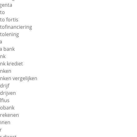
genta
to
to fortis
tofinanciering
tolening
a
a bank
nk
nk krediet
nken
nken vergelijken
drijf
drijven
lfius
obank
rekenen
nnen
r