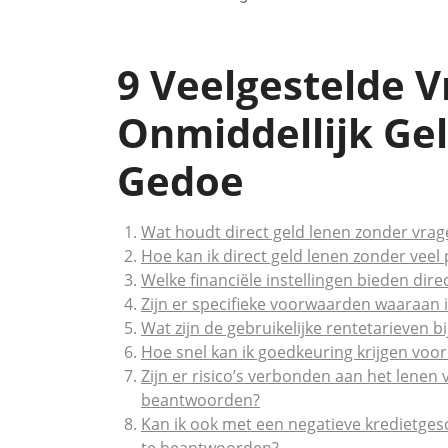
9 Veelgestelde 
Onmiddellijk Ge
Gedoe
Wat houdt direct geld lenen zonder vrag
Hoe kan ik direct geld lenen zonder veel
Welke financiële instellingen bieden dir
Zijn er specifieke voorwaarden waaraan 
Wat zijn de gebruikelijke rentetarieven b
Hoe snel kan ik goedkeuring krijgen voor
Zijn er risico’s verbonden aan het lenen 
beantwoorden?
Kan ik ook met een negatieve kredietges