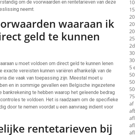
verstandig om de voorwaarden en rentetarieven van deze
10
beslissing neemt.
15
20
voorwaarden waaraan ik
20
20
rect geld te kunnen
25
2d
30
30
waaraan u moet voldoen om direct geld te kunnen lenen
5 
 exacte vereisten kunnen variëren afhankelijk van de
50
teria die vaak van toepassing zijn. Meestal moet u
50
ebben en in sommige gevallen een Belgische ingezetene
50
eve bankrekening te hebben waarop het geleende bedrag
75
controles te voldoen. Het is raadzaam om de specifieke
af
dig door te nemen voordat u een aanvraag indient voor
af
af
lijke rentetarieven bij
af
af