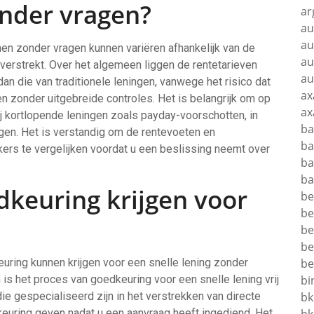
onder vragen?
ar
au
au
enen zonder vragen kunnen variëren afhankelijk van de
au
 verstrekt. Over het algemeen liggen de rentetarieven
au
an die van traditionele leningen, vanwege het risico dat
ax
n zonder uitgebreide controles. Het is belangrijk om op
ax
ij kortlopende leningen zoals payday-voorschotten, in
ba
ngen. Het is verstandig om de rentevoeten en
ba
ers te vergelijken voordat u een beslissing neemt over
ba
ba
dkeuring krijgen voor
be
be
be
be
uring kunnen krijgen voor een snelle lening zonder
be
is het proces van goedkeuring voor een snelle lening vrij
bi
ie gespecialiseerd zijn in het verstrekken van directe
bk
keuring geven nadat u een aanvraag heeft ingediend. Het