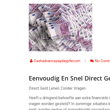
Cashadvancepaydayp9ecom
No Comm
Eenvoudig En Snel Direct 
Direct Geld Lenen Zonder Vragen
Heeft u dringend behoefte aan extra financiële 
vragen worden gesteld? In sommige situaties ka
geld, zonder gedoe of ingewikkelde procedures