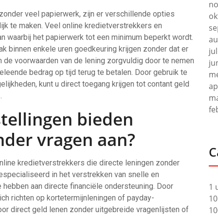
no
 zonder veel papierwerk, zijn er verschillende opties
ok
jk te maken. Veel online kredietverstrekkers en
se
aan waarbij het papierwerk tot een minimum beperkt wordt.
au
aak binnen enkele uren goedkeuring krijgen zonder dat er
ju
om de voorwaarden van de lening zorgvuldig door te nemen
ju
eleende bedrag op tijd terug te betalen. Door gebruik te
me
jkheden, kunt u direct toegang krijgen tot contant geld
ap
.
ma
fe
stellingen bieden
nder vragen aan?
C
 online kredietverstrekkers die directe leningen zonder
especialiseerd in het verstrekken van snelle en
hebben aan directe financiële ondersteuning. Door
1 
ich richten op kortetermijnleningen of payday-
10
oor direct geld lenen zonder uitgebreide vragenlijsten of
10