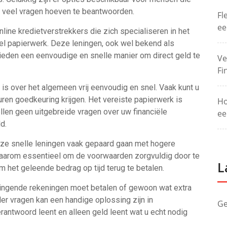
or veel vragen hoeven te beantwoorden.
Fl
ee
online kredietverstrekkers die zich specialiseren in het
eel papierwerk. Deze leningen, ook wel bekend als
ieden een eenvoudige en snelle manier om direct geld te
Ve
Fi
is over het algemeen vrij eenvoudig en snel. Vaak kunt u
uren goedkeuring krijgen. Het vereiste papierwerk is
Ho
len geen uitgebreide vragen over uw financiële
ee
d.
deze snelle leningen vaak gepaard gaan met hogere
s daarom essentieel om de voorwaarden zorgvuldig door te
L
m het geleende bedrag op tijd terug te betalen.
ringende rekeningen moet betalen of gewoon wat extra
der vragen kan een handige oplossing zijn in
Ge
verantwoord leent en alleen geld leent wat u echt nodig