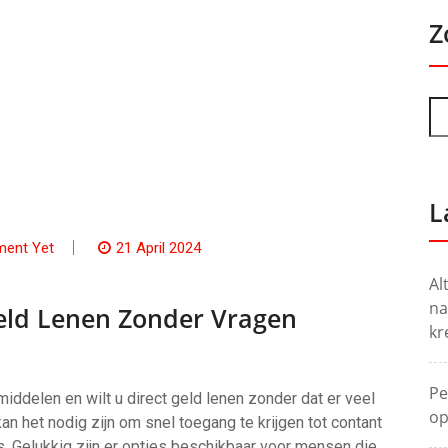
Z
L
ent Yet
21 April 2024
Al
na
Geld Lenen Zonder Vragen
kr
Pe
middelen en wilt u direct geld lenen zonder dat er veel
op
n het nodig zijn om snel toegang te krijgen tot contant
. Gelukkig zijn er opties beschikbaar voor mensen die