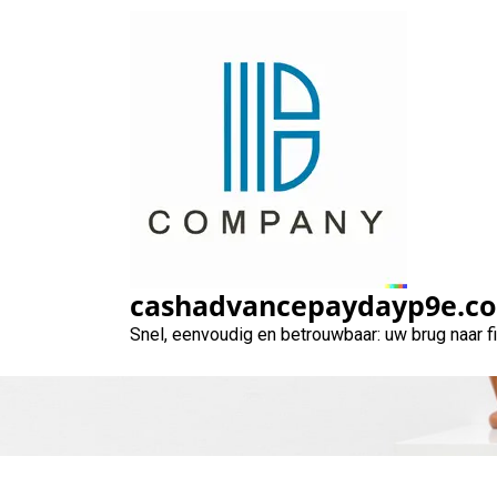
Naar
de
inhoud
gaan
Hoe een Bedri
cashadvancepaydayp9e.c
Snel, eenvoudig en betrouwbaar: uw brug naar 