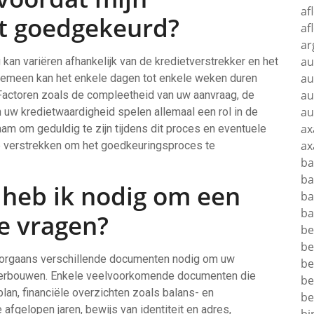
af
dt goedgekeurd?
af
ar
au
kan variëren afhankelijk van de kredietverstrekker en het
au
lgemeen kan het enkele dagen tot enkele weken duren
au
Factoren zoals de compleetheid van uw aanvraag, de
au
uw kredietwaardigheid spelen allemaal een rol in de
ax
am om geduldig te zijn tijdens dit proces en eventuele
ax
te verstrekken om het goedkeuringsproces te
ba
ba
heb ik nodig om een
ba
ba
te vragen?
be
be
doorgaans verschillende documenten nodig om uw
be
 onderbouwen. Enkele veelvoorkomende documenten die
be
plan, financiële overzichten zoals balans- en
be
afgelopen jaren, bewijs van identiteit en adres,