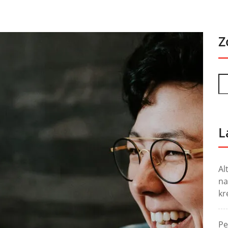
Z
L
Al
na
kr
Pe