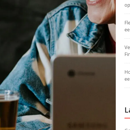
op
Fl
ee
Ve
Fi
Ho
ee
L