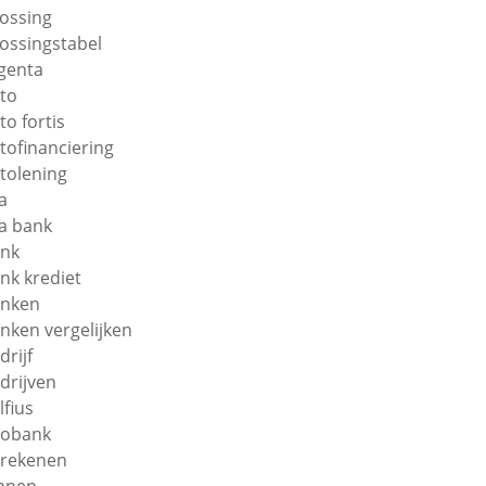
lossing
lossingstabel
genta
to
to fortis
tofinanciering
tolening
a
a bank
nk
nk krediet
nken
nken vergelijken
drijf
drijven
lfius
obank
rekenen