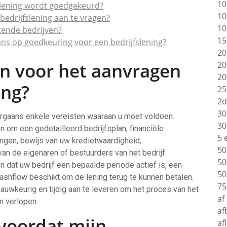
10
slening wordt goedgekeurd?
10
edrijfslening aan te vragen?
10
rtende bedrijven?
15
ans op goedkeuring voor een bedrijfslening?
20
en voor het aanvragen
20
20
ing?
25
2d
30
oorgaans enkele vereisten waaraan u moet voldoen.
30
 om een gedetailleerd bedrijfsplan, financiële
5 
ngen, bewijs van uw kredietwaardigheid,
50
an de eigenaren of bestuurders van het bedrijf.
50
n dat uw bedrijf een bepaalde periode actief is, een
50
shflow beschikt om de lening terug te kunnen betalen.
75
auwkeurig en tijdig aan te leveren om het proces van het
af
n verlopen.
af
 voordat mijn
af