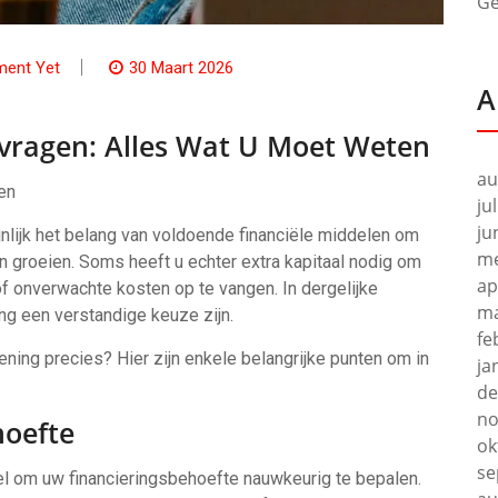
Ge
ent Yet
30 Maart 2026
A
nvragen: Alles Wat U Moet Weten
au
en
ju
ju
ijnlijk het belang van voldoende financiële middelen om
me
 groeien. Soms heeft u echter extra kapitaal nodig om
ap
of onverwachte kosten op te vangen. In dergelijke
ma
ng een verstandige keuze zijn.
fe
ning precies? Hier zijn enkele belangrijke punten om in
ja
de
no
hoefte
ok
se
eel om uw financieringsbehoefte nauwkeurig te bepalen.