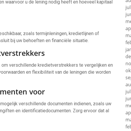
au
n waarvoor u de lening nodig heeft en hoeveel kapitaal
ju
ju
me
ap
eschikbaar, zoals termijnleningen, kredietlijnen of
ma
sluit bij uw behoeften en financiële situatie.
fe
ja
tverstrekkers
de
no
 om verschillende kredietverstrekkers te vergelijken en
ok
voorwaarden en flexibiliteit van de leningen die worden
se
au
umenten voor
ju
ju
u mogelijk verschillende documenten indienen, zoals uw
me
angiften en identificatiedocumenten. Zorg ervoor dat al
ap
ma
fe