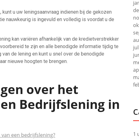
ja
de
, kunt u uw leningsaanvraag indienen bij de gekozen
no
tie nauwkeurig is ingevuld en volledig is voordat u de
ok
se
ning kan variëren afhankelijk van de kredietverstrekker
au
voorbereid te zijn en alle benodigde informatie tijdig te
ju
 van de lening en kunt u snel over de benodigde
ju
naar nieuwe hoogten te brengen.
me
ap
ma
agen over het
fe
n Bedrijfslening in
C
1 
 van een bedrijfslening?