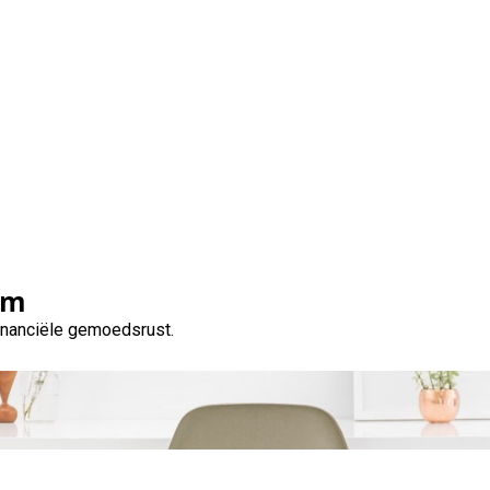
jfslening Aanvragen: Al
weten
om
financiële gemoedsrust.