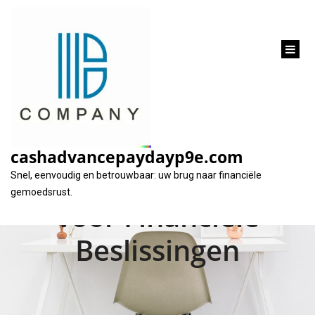
inhoud
gaan
Hoe de Rente Over
een Lening
cashadvancepaydayp9e.com
Berekenen: Een Gids
Snel, eenvoudig en betrouwbaar: uw brug naar financiële
gemoedsrust.
voor Financiële
Beslissingen