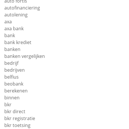
auto fortis
autofinanciering
autolening
axa
axa bank
bank
bank krediet
banken
banken vergelijken
bedrijf
bedrijven
belfius
beobank
berekenen
binnen
bkr
bkr direct
bkr registratie
bkr toetsing