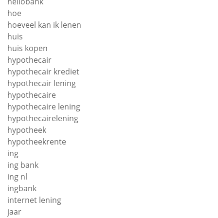
hellobank
hoe
hoeveel kan ik lenen
huis
huis kopen
hypothecair
hypothecair krediet
hypothecair lening
hypothecaire
hypothecaire lening
hypothecairelening
hypotheek
hypotheekrente
ing
ing bank
ing nl
ingbank
internet lening
jaar