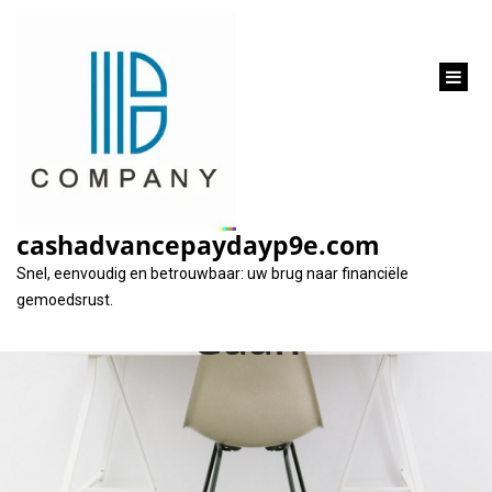
inhoud
gaan
Hoe een
Leningsaanvraag
cashadvancepaydayp9e.com
voor uw Huis Aan te
Snel, eenvoudig en betrouwbaar: uw brug naar financiële
gemoedsrust.
Gaan