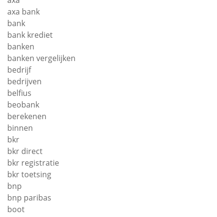
axa
axa bank
bank
bank krediet
banken
banken vergelijken
bedrijf
bedrijven
belfius
beobank
berekenen
binnen
bkr
bkr direct
bkr registratie
bkr toetsing
bnp
bnp paribas
boot