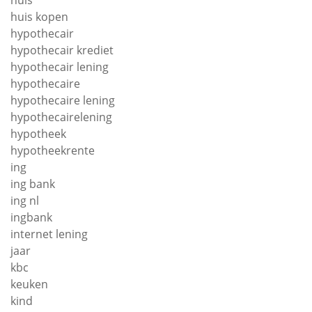
huis
huis kopen
hypothecair
hypothecair krediet
hypothecair lening
hypothecaire
hypothecaire lening
hypothecairelening
hypotheek
hypotheekrente
ing
ing bank
ing nl
ingbank
internet lening
jaar
kbc
keuken
kind