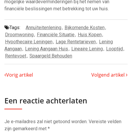
mogelijke waardeverminderingen bij het nemen van
financiële beslissingen met betrekking tot uw huis.
Tags:
Annuïteitenlening
,
Bijkomende Kosten
,
Droomwoning
,
Financiële Situatie
,
Huis Kopen
,
Hypothecaire Leningen
,
Lage Rentetarieven
,
Lening
Aangaan
,
Lening Aangaan Huis
,
Lineaire Lening
,
Looptijd
,
Rentevoet
,
Spaargeld Behouden
Vorig artikel
Volgend artikel
Een reactie achterlaten
Je e-mailadres zal niet getoond worden.
Vereiste velden
zijn gemarkeerd met
*