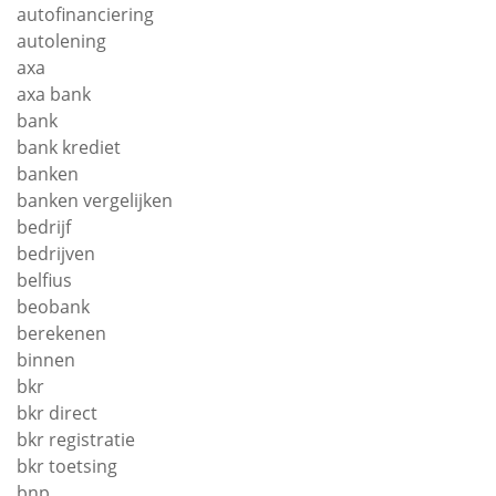
autofinanciering
autolening
axa
axa bank
bank
bank krediet
banken
banken vergelijken
bedrijf
bedrijven
belfius
beobank
berekenen
binnen
bkr
bkr direct
bkr registratie
bkr toetsing
bnp