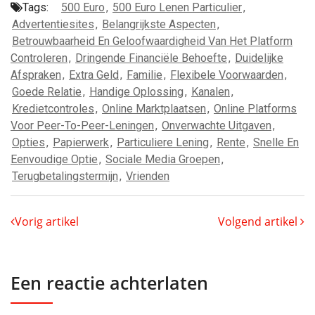
Tags:
500 Euro
,
500 Euro Lenen Particulier
,
Advertentiesites
,
Belangrijkste Aspecten
,
Betrouwbaarheid En Geloofwaardigheid Van Het Platform
Controleren
,
Dringende Financiële Behoefte
,
Duidelijke
Afspraken
,
Extra Geld
,
Familie
,
Flexibele Voorwaarden
,
Goede Relatie
,
Handige Oplossing
,
Kanalen
,
Kredietcontroles
,
Online Marktplaatsen
,
Online Platforms
Voor Peer-To-Peer-Leningen
,
Onverwachte Uitgaven
,
Opties
,
Papierwerk
,
Particuliere Lening
,
Rente
,
Snelle En
Eenvoudige Optie
,
Sociale Media Groepen
,
Terugbetalingstermijn
,
Vrienden
Vorig artikel
Volgend artikel
Een reactie achterlaten