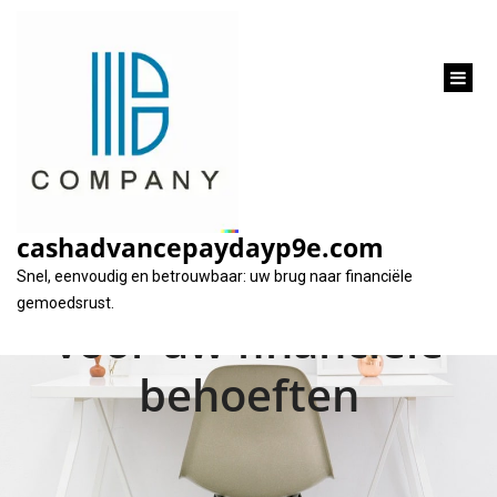
inhoud
gaan
500 euro lenen van
particulieren: Een
cashadvancepaydayp9e.com
flexibele oplossing
Snel, eenvoudig en betrouwbaar: uw brug naar financiële
gemoedsrust.
voor uw financiële
behoeften