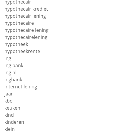
hypothecair
hypothecair krediet
hypothecair lening
hypothecaire
hypothecaire lening
hypothecairelening
hypotheek
hypotheekrente
ing
ing bank
ing nl
ingbank
internet lening
jaar
kbc
keuken
kind
kinderen
klein