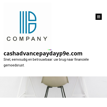
inhoud
gaan
Alles wat u moet
weten over een
cashadvancepaydayp9e.com
Fimaser lening
Snel, eenvoudig en betrouwbaar: uw brug naar financiële
gemoedsrust.