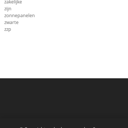
zakelijke
zijn
zonnepanelen
zwarte
zzp