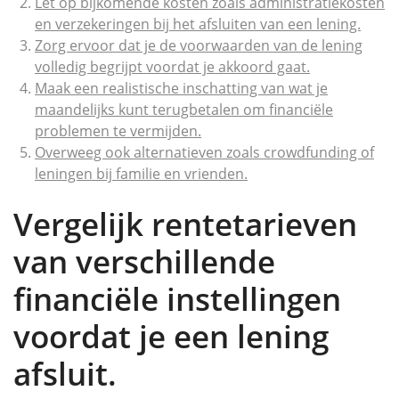
Let op bijkomende kosten zoals administratiekosten
en verzekeringen bij het afsluiten van een lening.
Zorg ervoor dat je de voorwaarden van de lening
volledig begrijpt voordat je akkoord gaat.
Maak een realistische inschatting van wat je
maandelijks kunt terugbetalen om financiële
problemen te vermijden.
Overweeg ook alternatieven zoals crowdfunding of
leningen bij familie en vrienden.
Vergelijk rentetarieven
van verschillende
financiële instellingen
voordat je een lening
afsluit.