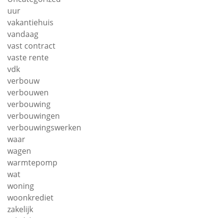
uur
vakantiehuis
vandaag
vast contract
vaste rente
vdk
verbouw
verbouwen
verbouwing
verbouwingen
verbouwingswerken
waar
wagen
warmtepomp
wat
woning
woonkrediet
zakelijk