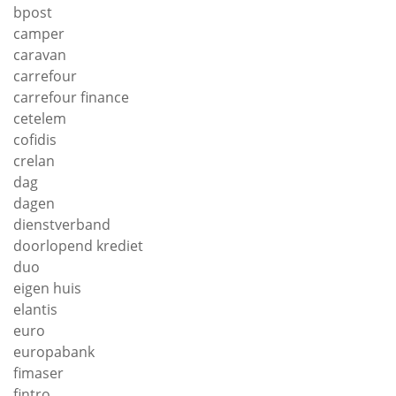
bpost
camper
caravan
carrefour
carrefour finance
cetelem
cofidis
crelan
dag
dagen
dienstverband
doorlopend krediet
duo
eigen huis
elantis
euro
europabank
fimaser
fintro