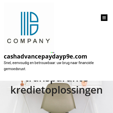
inhoud
gaan
Geld lenen bij
Europabank:
cashadvancepaydayp9e.com
Flexibele en
Snel, eenvoudig en betrouwbaar: uw brug naar financiële
gemoedsrust.
transparante
kredietoplossingen