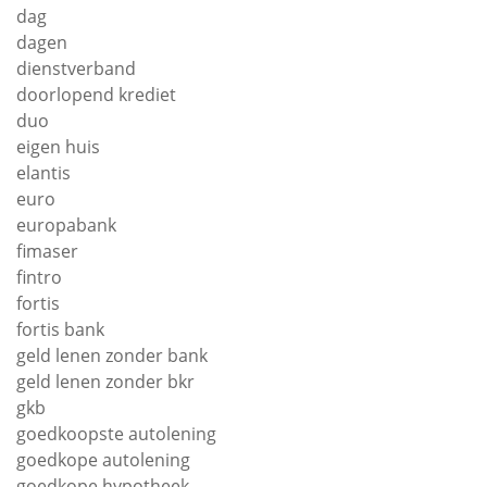
dag
dagen
dienstverband
doorlopend krediet
duo
eigen huis
elantis
euro
europabank
fimaser
fintro
fortis
fortis bank
geld lenen zonder bank
geld lenen zonder bkr
gkb
goedkoopste autolening
goedkope autolening
goedkope hypotheek