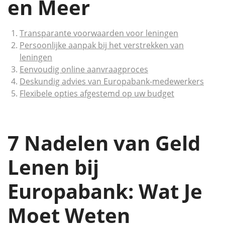
en Meer
Transparante voorwaarden voor leningen
Persoonlijke aanpak bij het verstrekken van
leningen
Eenvoudig online aanvraagproces
Deskundig advies van Europabank-medewerkers
Flexibele opties afgestemd op uw budget
7 Nadelen van Geld
Lenen bij
Europabank: Wat Je
Moet Weten