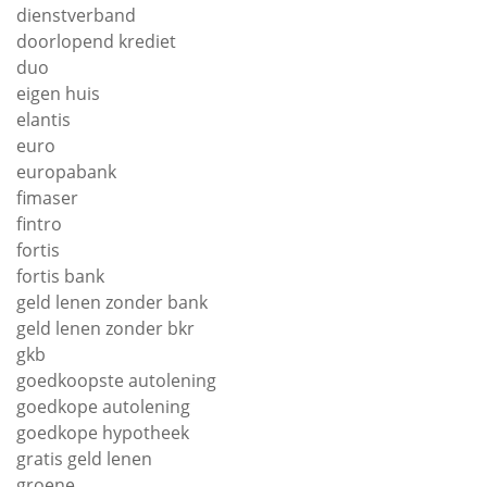
dienstverband
doorlopend krediet
duo
eigen huis
elantis
euro
europabank
fimaser
fintro
fortis
fortis bank
geld lenen zonder bank
geld lenen zonder bkr
gkb
goedkoopste autolening
goedkope autolening
goedkope hypotheek
gratis geld lenen
groene