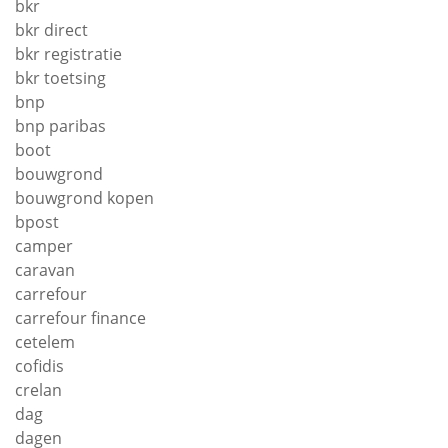
bkr
bkr direct
bkr registratie
bkr toetsing
bnp
bnp paribas
boot
bouwgrond
bouwgrond kopen
bpost
camper
caravan
carrefour
carrefour finance
cetelem
cofidis
crelan
dag
dagen