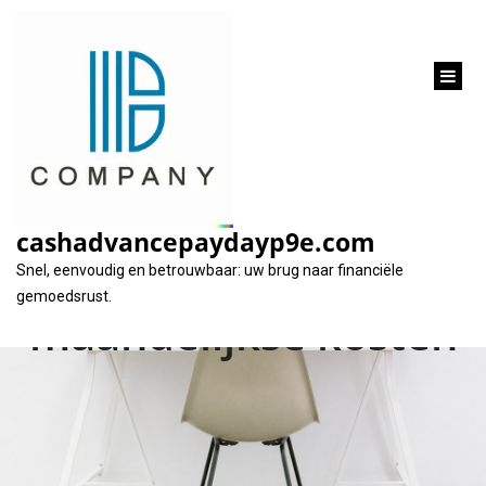
inhoud
gaan
Beobank leningen
samenvoegen: Meer
cashadvancepaydayp9e.com
overzicht en lagere
Snel, eenvoudig en betrouwbaar: uw brug naar financiële
gemoedsrust.
maandelijkse kosten