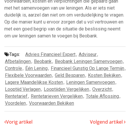
voorwaarden, kosten en verplichtingen die gepaard gaan
met het samenvoegen van uw leningen. Als er iets niet
duidelijk is, aarzel dan niet om om verduidelijking te vragen.
Op die manier kunt u ervoor zorgen dat u vol vertrouwen en
met een goed begrip van de situatie de beslissing neemt
om uw leningen samen te voegen bij Beobank.
Tags:
Advies Financieel Expert
,
Adviseur
,
Afbetalingen
,
Beobank
,
Beobank Leningen Samenvoegen
,
Controle
,
Één Lening
,
Financieel Gunstig Op Lange Termijn
,
Flexibele Voorwaarden
,
Geld Besparen
,
Kosten Bekijken
,
Lagere Maandelijkse Kosten
,
Leningen Samenvoegen
,
Looptijd Verlagen
,
Looptijden Vergelijken
,
Overzicht
,
Rentetarief
,
Rentetarieven Vergelijken
,
Totale Aflossing
,
Voordelen
,
Voorwaarden Bekijken
Vorig artikel
Volgend artikel