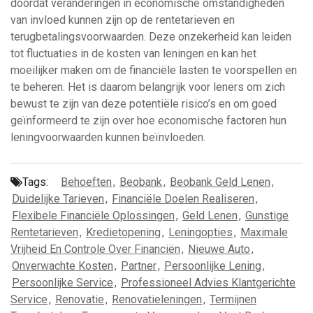
doordat veranderingen in economische omstandigheden
van invloed kunnen zijn op de rentetarieven en
terugbetalingsvoorwaarden. Deze onzekerheid kan leiden
tot fluctuaties in de kosten van leningen en kan het
moeilijker maken om de financiële lasten te voorspellen en
te beheren. Het is daarom belangrijk voor leners om zich
bewust te zijn van deze potentiële risico’s en om goed
geïnformeerd te zijn over hoe economische factoren hun
leningvoorwaarden kunnen beïnvloeden.
Tags:
Behoeften
,
Beobank
,
Beobank Geld Lenen
,
Duidelijke Tarieven
,
Financiële Doelen Realiseren
,
Flexibele Financiële Oplossingen
,
Geld Lenen
,
Gunstige
Rentetarieven
,
Kredietopening
,
Leningopties
,
Maximale
Vrijheid En Controle Over Financiën
,
Nieuwe Auto
,
Onverwachte Kosten
,
Partner
,
Persoonlijke Lening
,
Persoonlijke Service
,
Professioneel Advies Klantgerichte
Service
,
Renovatie
,
Renovatieleningen
,
Termijnen