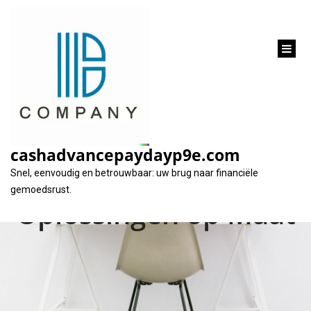
inhoud
gaan
Geld Lenen bij
Beobank: Flexibele
cashadvancepaydayp9e.com
Financiële
Snel, eenvoudig en betrouwbaar: uw brug naar financiële
gemoedsrust.
Oplossingen op Maat