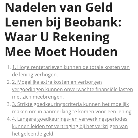
Nadelen van Geld
Lenen bij Beobank:
Waar U Rekening
Mee Moet Houden
1. Hoge rentetarieven kunnen de totale kosten van
de lening verhogen.
2. Mogelijke extra kosten en verborgen
vergoedingen kunnen onverwachte financiële lasten
met zich meebrengen.
3. Strikte goedkeuringscriteria kunnen het moeilijk
maken om in aanmerking te komen voor een lening.
4. Langere goedkeurings- en verwerkingsperiodes
kunnen leiden tot vertraging bij het verkrijgen van
het geleende geld.