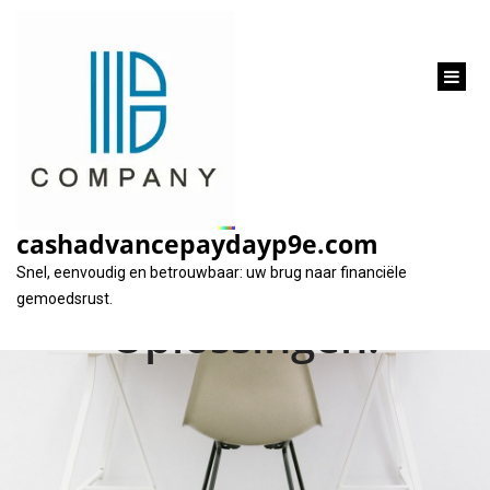
inhoud
gaan
Flexibel Lenen bij
Europabank: Ontdek
cashadvancepaydayp9e.com
Onze Financiële
Snel, eenvoudig en betrouwbaar: uw brug naar financiële
gemoedsrust.
Oplossingen!