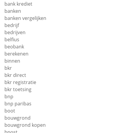
bank krediet
banken
banken vergelijken
bedrijf
bedrijven
belfius
beobank
berekenen
binnen
bkr
bkr direct
bkr registratie
bkr toetsing
bnp
bnp paribas
boot
bouwgrond
bouwgrond kopen
bpost