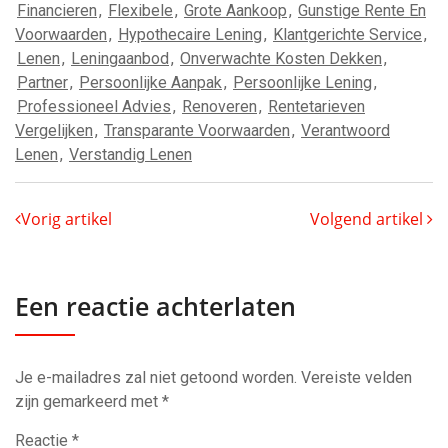
Financieren
,
Flexibele
,
Grote Aankoop
,
Gunstige Rente En
Voorwaarden
,
Hypothecaire Lening
,
Klantgerichte Service
,
Lenen
,
Leningaanbod
,
Onverwachte Kosten Dekken
,
Partner
,
Persoonlijke Aanpak
,
Persoonlijke Lening
,
Professioneel Advies
,
Renoveren
,
Rentetarieven
Vergelijken
,
Transparante Voorwaarden
,
Verantwoord
Lenen
,
Verstandig Lenen
Vorig artikel
Volgend artikel
Een reactie achterlaten
Je e-mailadres zal niet getoond worden.
Vereiste velden
zijn gemarkeerd met
*
Reactie
*