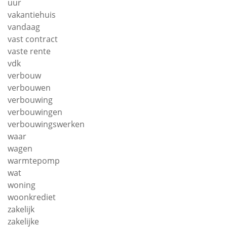
uur
vakantiehuis
vandaag
vast contract
vaste rente
vdk
verbouw
verbouwen
verbouwing
verbouwingen
verbouwingswerken
waar
wagen
warmtepomp
wat
woning
woonkrediet
zakelijk
zakelijke