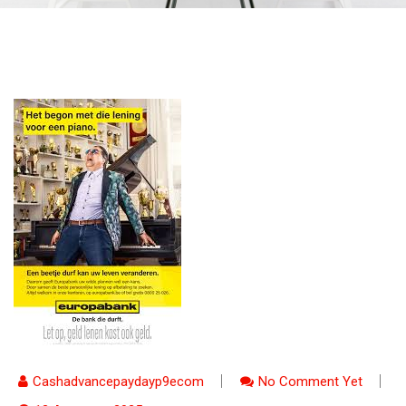
Cashadvancepaydayp9ecom
No Comment Yet