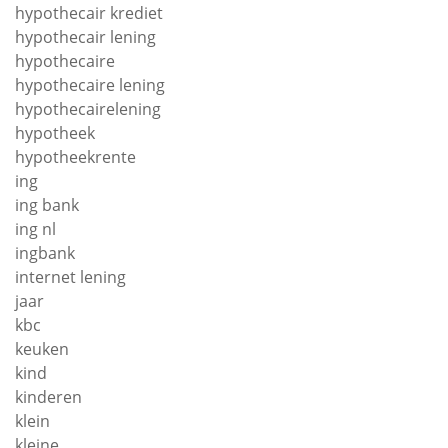
hypothecair krediet
hypothecair lening
hypothecaire
hypothecaire lening
hypothecairelening
hypotheek
hypotheekrente
ing
ing bank
ing nl
ingbank
internet lening
jaar
kbc
keuken
kind
kinderen
klein
kleine