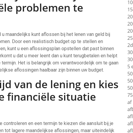
10
iële problemen te
15
20
20
20
u maandelijks kunt aflossen bij het lenen van geld bij
25
men. Door een realistisch budget op te stellen en
2d
n, kunt u een aflossingsplan opstellen dat past binnen
30
rkomt u dat u meer leent dan u kunt terugbetalen en helpt
30
 termijn. Het is belangrijk om verantwoordelijk om te gaan
5 
lijkse aflossingen haalbaar zijn binnen uw budget.
50
ijd van de lening en kies
50
50
e financiële situatie
75
af
af
af
af
 controleren en een termijn te kiezen die aansluit bij je
af
den tot lagere maandelijkse aflossingen, maar uiteindelijk