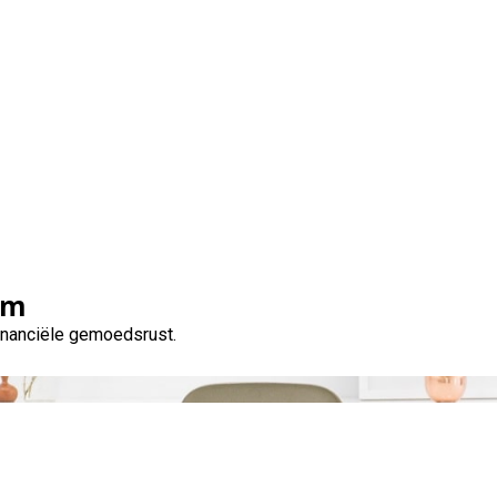
 moet weten over lenen
om
financiële gemoedsrust.