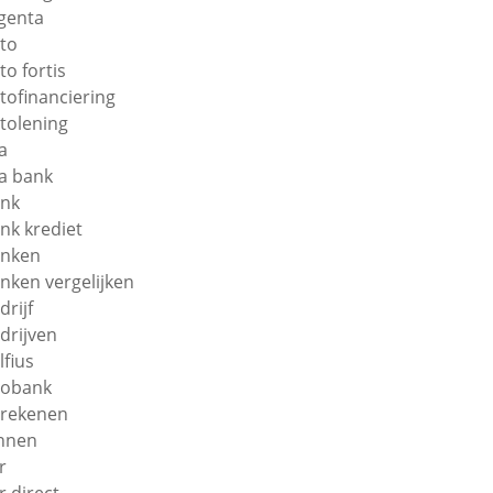
genta
to
to fortis
tofinanciering
tolening
a
a bank
nk
nk krediet
nken
nken vergelijken
drijf
drijven
lfius
obank
rekenen
nnen
r