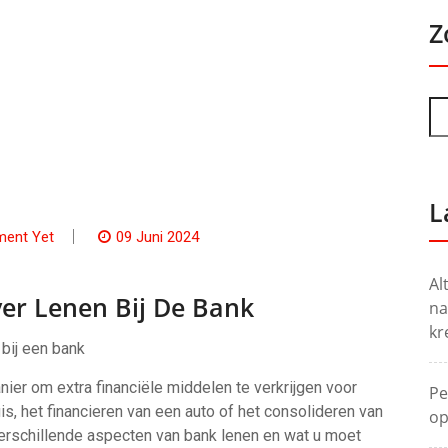
Z
L
ent Yet
09 Juni 2024
Al
er Lenen Bij De Bank
na
kr
bij een bank
er om extra financiële middelen te verkrijgen voor
Pe
s, het financieren van een auto of het consolideren van
op
 verschillende aspecten van bank lenen en wat u moet