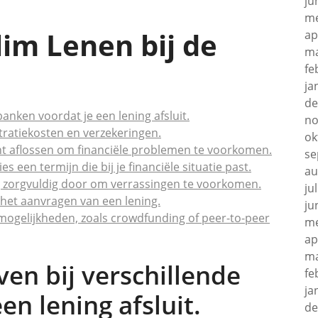
ju
me
lim Lenen bij de
ap
ma
fe
ja
de
banken voordat je een lening afsluit.
no
tratiekosten en verzekeringen.
ok
nt aflossen om financiële problemen te voorkomen.
se
s een termijn die bij je financiële situatie past.
au
g zorgvuldig door om verrassingen te voorkomen.
ju
ij het aanvragen van een lening.
ju
mogelijkheden, zoals crowdfunding of peer-to-peer
me
ap
ma
ven bij verschillende
fe
ja
en lening afsluit.
de