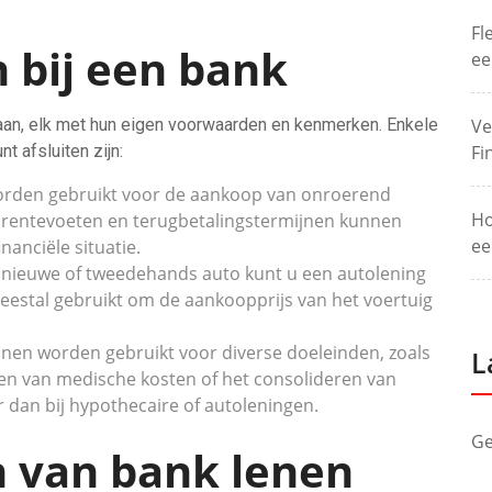
Fl
 bij een bank
ee
aan, elk met hun eigen voorwaarden en kenmerken. Enkele
Ve
t afsluiten zijn:
Fi
worden gebruikt voor de aankoop van onroerend
Ho
e rentevoeten en terugbetalingstermijnen kunnen
ee
nanciële situatie.
 nieuwe of tweedehands auto kunt u een autolening
meestal gebruikt om de aankoopprijs van het voertuig
nnen worden gebruikt voor diverse doeleinden, zoals
L
alen van medische kosten of het consolideren van
 dan bij hypothecaire of autoleningen.
Ge
n van bank lenen