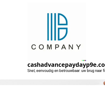
Naar
de
inhoud
gaan
Alles wat u
cashadvancepaydayp9e.c
Snel, eenvoudig en betrouwbaar: uw brug naar 