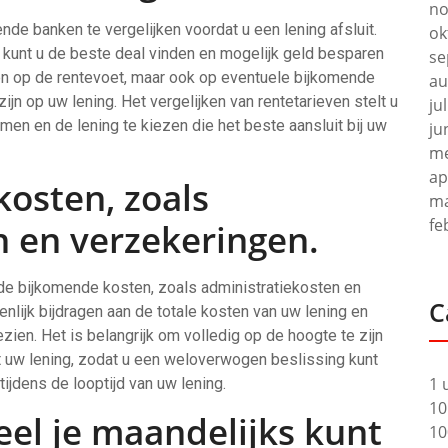
no
ende banken te vergelijken voordat u een lening afsluit.
ok
, kunt u de beste deal vinden en mogelijk geld besparen
se
leen op de rentevoet, maar ook op eventuele bijkomende
au
jn op uw lening. Het vergelijken van rentetarieven stelt u
ju
en en de lening te kiezen die het beste aansluit bij uw
ju
me
ap
osten, zoals
ma
fe
n en verzekeringen.
p de bijkomende kosten, zoals administratiekosten en
C
nlijk bijdragen aan de totale kosten van uw lening en
ien. Het is belangrijk om volledig op de hoogte te zijn
t uw lening, zodat u een weloverwogen beslissing kunt
1 
ijdens de looptijd van uw lening.
10
el je maandelijks kunt
10