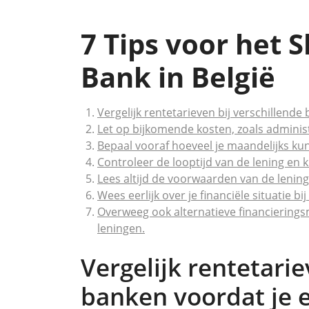
7 Tips voor het S
Bank in België
Vergelijk rentetarieven bij verschillende 
Let op bijkomende kosten, zoals adminis
Bepaal vooraf hoeveel je maandelijks ku
Controleer de looptijd van de lening en kie
Lees altijd de voorwaarden van de lenin
Wees eerlijk over je financiële situatie b
Overweeg ook alternatieve financierings
leningen.
Vergelijk rentetarie
banken voordat je e