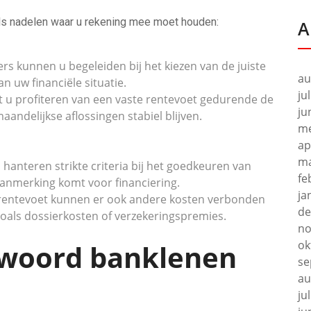
als nadelen waar u rekening mee moet houden:
A
s kunnen u begeleiden bij het kiezen van de juiste
au
n uw financiële situatie.
ju
nt u profiteren van een vaste rentevoet gedurende de
ju
aandelijkse aflossingen stabiel blijven.
me
ap
ma
hanteren strikte criteria bij het goedkeuren van
fe
aanmerking komt voor financiering.
ja
 rentevoet kunnen er ook andere kosten verbonden
de
 zoals dossierkosten of verzekeringspremies.
no
ok
twoord banklenen
se
au
ju