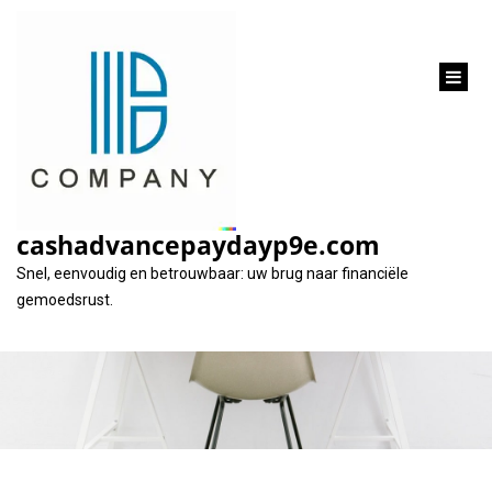
inhoud
gaan
Flexibel geld lenen bij
Argenta: ontdek uw
cashadvancepaydayp9e.com
opties vandaag nog!
Snel, eenvoudig en betrouwbaar: uw brug naar financiële
gemoedsrust.