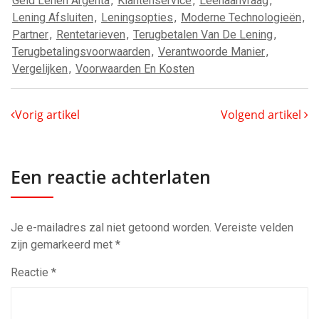
Geld Lenen Argenta
,
Klantenservice
,
Leenaanvraag
,
Lening Afsluiten
,
Leningsopties
,
Moderne Technologieën
,
Partner
,
Rentetarieven
,
Terugbetalen Van De Lening
,
Terugbetalingsvoorwaarden
,
Verantwoorde Manier
,
Vergelijken
,
Voorwaarden En Kosten
Vorig artikel
Volgend artikel
Een reactie achterlaten
Je e-mailadres zal niet getoond worden.
Vereiste velden
zijn gemarkeerd met
*
Reactie
*