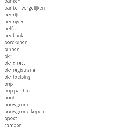
banken
banken vergelijken
bedrijf
bedrijven
belfius
beobank
berekenen
binnen
bkr
bkr direct
bkr registratie
bkr toetsing
bnp
bnp paribas
boot
bouwgrond
bouwgrond kopen
bpost
camper