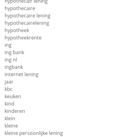
hypothecair lening
hypothecaire
hypothecaire lening
hypothecairelening
hypotheek
hypotheekrente
ing
ing bank
ing nl
ingbank
internet lening
jaar
kbc
keuken
kind
kinderen
klein
kleine
kleine persoonlijke lening