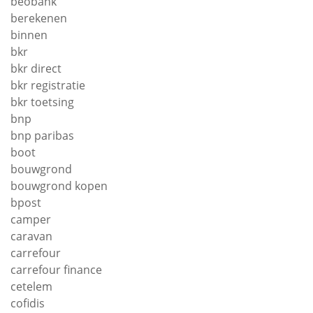
beobank
berekenen
binnen
bkr
bkr direct
bkr registratie
bkr toetsing
bnp
bnp paribas
boot
bouwgrond
bouwgrond kopen
bpost
camper
caravan
carrefour
carrefour finance
cetelem
cofidis