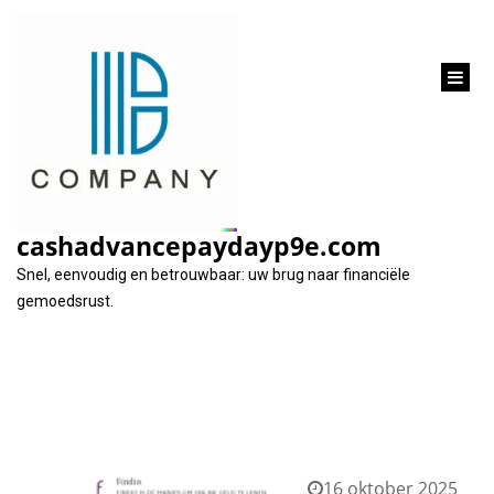
inhoud
gaan
Tag:
zekerheid
cashadvancepaydayp9e.com
Snel, eenvoudig en betrouwbaar: uw brug naar financiële
gemoedsrust.
16 oktober 2025