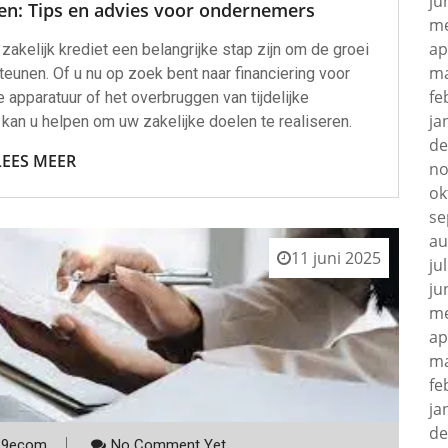
ju
gen: Tips en advies voor ondernemers
me
ap
akelijk krediet een belangrijke stap zijn om de groei
ma
teunen. Of u nu op zoek bent naar financiering voor
fe
e apparatuur of het overbruggen van tijdelijke
ja
kan u helpen om uw zakelijke doelen te realiseren.
de
LEES MEER
no
ok
se
au
11 juni 2025
ju
ju
me
ap
ma
fe
ja
de
p9ecom
No Comment Yet