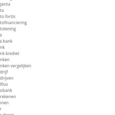
genta
to
to fortis
tofinanciering
tolening
a
a bank
nk
nk krediet
nken
nken vergelijken
drijf
drijven
lfius
obank
rekenen
nnen
r