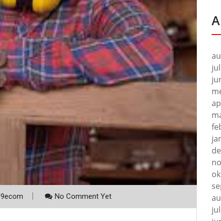
A
au
ju
ju
me
ap
ma
fe
ja
de
no
ok
se
p9ecom
No Comment Yet
au
ju