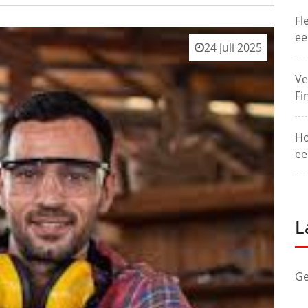
Fl
ee
24 juli 2025
Ve
Fi
Ho
ee
L
Ge