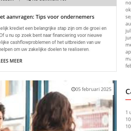
no
ok
iet aanvragen: Tips voor ondernemers
se
au
ijk krediet een belangrijke stap zijn om de groei en
ju
 Of u nu op zoek bent naar financiering voor nieuwe
ju
elijke cashflowproblemen of het uitbreiden van uw
me
u helpen om uw zakelijke doelen te realiseren.
ap
ma
LEES MEER
fe
05 februari 2025
C
1 
10
10