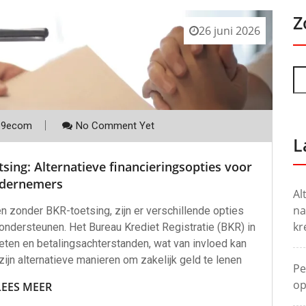
Z
26 juni 2026
p9ecom
No Comment Yet
L
sing: Alternatieve financieringsopties voor
dernemers
Al
na
en zonder BKR-toetsing, zijn er verschillende opties
kr
ondersteunen. Het Bureau Krediet Registratie (BKR) in
ieten en betalingsachterstanden, wat van invloed kan
 zijn alternatieve manieren om zakelijk geld te lenen
Pe
op
LEES MEER