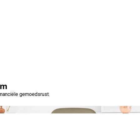
Tag:
zakelijk krediet
om
financiële gemoedsrust.