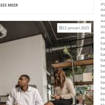
ar
LEES MEER
au
au
au
au
22 januari 2025
ax
ax
ba
ba
ba
ba
be
be
be
be
be
bi
bk