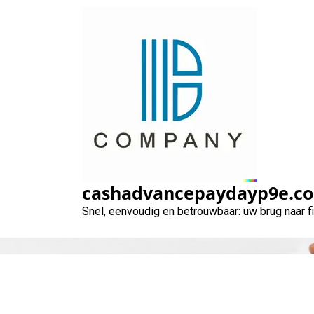
Naar
de
inhoud
gaan
cashadvancepaydayp9e.c
Snel, eenvoudig en betrouwbaar: uw brug naar 