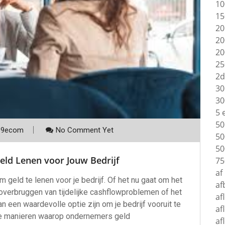
10
15
20
20
20
25
2d
30
30
5 
50
p9ecom
No Comment Yet
50
50
Geld Lenen voor Jouw Bedrijf
75
af
geld te lenen voor je bedrijf. Of het nu gaat om het
af
 overbruggen van tijdelijke cashflowproblemen of het
af
kan een waardevolle optie zijn om je bedrijf vooruit te
af
nde manieren waarop ondernemers geld
af