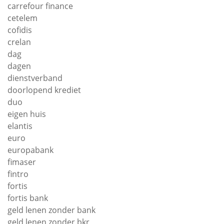
carrefour finance
cetelem
cofidis
crelan
dag
dagen
dienstverband
doorlopend krediet
duo
eigen huis
elantis
euro
europabank
fimaser
fintro
fortis
fortis bank
geld lenen zonder bank
geld lenen zonder bkr