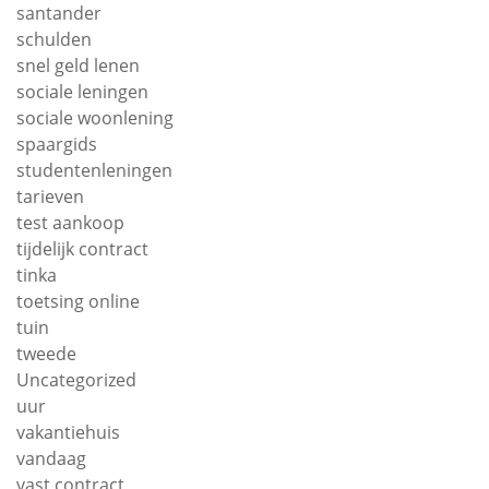
santander
schulden
snel geld lenen
sociale leningen
sociale woonlening
spaargids
studentenleningen
tarieven
test aankoop
tijdelijk contract
tinka
toetsing online
tuin
tweede
Uncategorized
uur
vakantiehuis
vandaag
vast contract