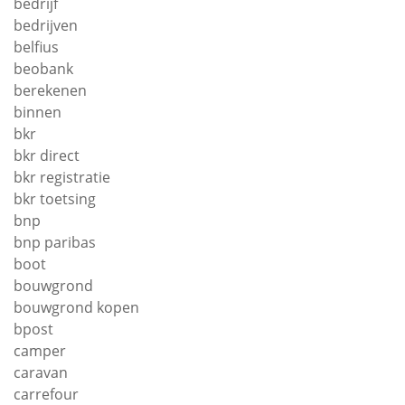
bedrijf
bedrijven
belfius
beobank
berekenen
binnen
bkr
bkr direct
bkr registratie
bkr toetsing
bnp
bnp paribas
boot
bouwgrond
bouwgrond kopen
bpost
camper
caravan
carrefour