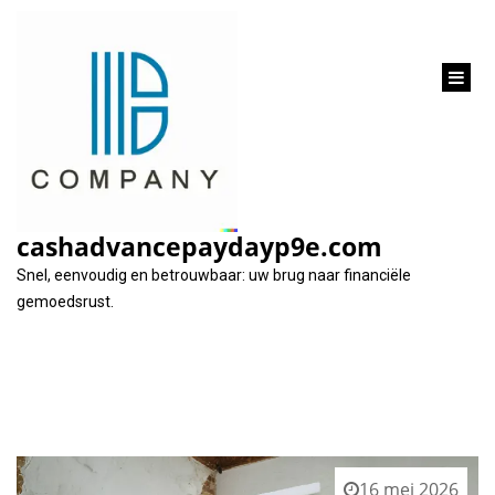
inhoud
gaan
Tag:
waardevermeerdering
cashadvancepaydayp9e.com
Snel, eenvoudig en betrouwbaar: uw brug naar financiële
gemoedsrust.
16 mei 2026