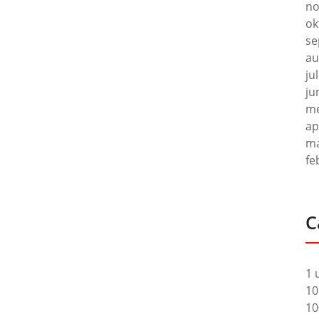
no
ok
se
au
ju
ju
me
ap
ma
fe
C
1 
10
10