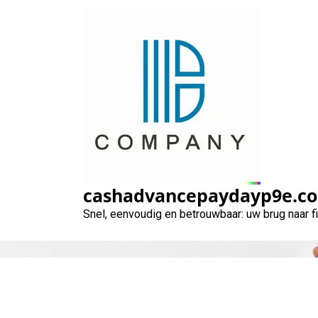
Naar
de
inhoud
gaan
cashadvancepaydayp9e.c
Snel, eenvoudig en betrouwbaar: uw brug naar 