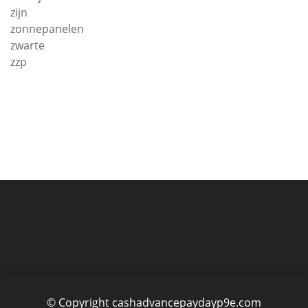
zijn
zonnepanelen
zwarte
zzp
© Copyright cashadvancepaydayp9e.com