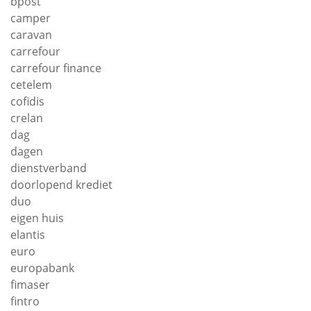
bpost
camper
caravan
carrefour
carrefour finance
cetelem
cofidis
crelan
dag
dagen
dienstverband
doorlopend krediet
duo
eigen huis
elantis
euro
europabank
fimaser
fintro