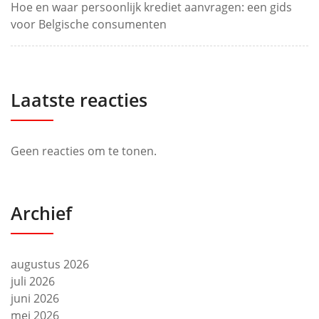
Hoe en waar persoonlijk krediet aanvragen: een gids
voor Belgische consumenten
Laatste reacties
Geen reacties om te tonen.
Archief
augustus 2026
juli 2026
juni 2026
mei 2026