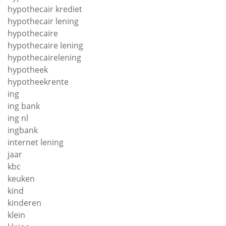
hypothecair krediet
hypothecair lening
hypothecaire
hypothecaire lening
hypothecairelening
hypotheek
hypotheekrente
ing
ing bank
ing nl
ingbank
internet lening
jaar
kbc
keuken
kind
kinderen
klein