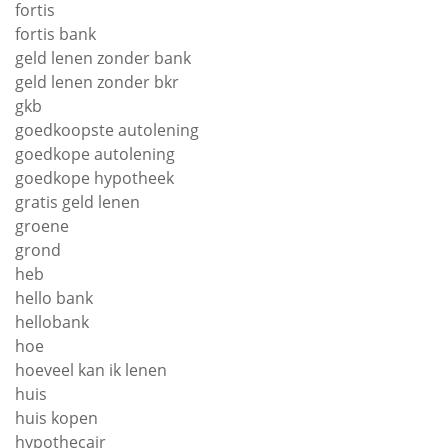
fortis
fortis bank
geld lenen zonder bank
geld lenen zonder bkr
gkb
goedkoopste autolening
goedkope autolening
goedkope hypotheek
gratis geld lenen
groene
grond
heb
hello bank
hellobank
hoe
hoeveel kan ik lenen
huis
huis kopen
hypothecair