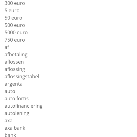
300 euro
5 euro
50 euro
500 euro
5000 euro
750 euro
af
afbetaling
aflossen
aflossing
aflossingstabel
argenta
auto
auto fortis
autofinanciering
autolening
axa
axa bank
bank