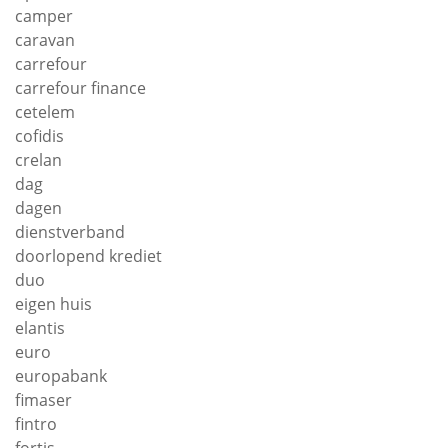
camper
caravan
carrefour
carrefour finance
cetelem
cofidis
crelan
dag
dagen
dienstverband
doorlopend krediet
duo
eigen huis
elantis
euro
europabank
fimaser
fintro
fortis