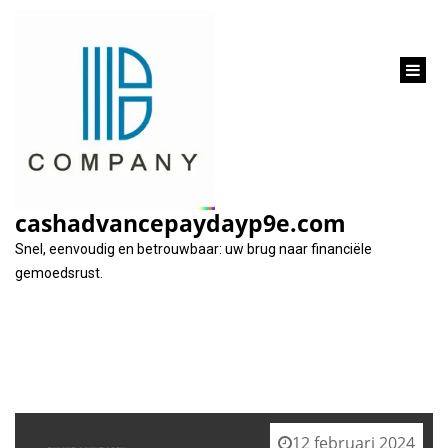
inhoud
gaan
Tag:
tijdsbestek variëren
cashadvancepaydayp9e.com
Snel, eenvoudig en betrouwbaar: uw brug naar financiële
gemoedsrust.
12 februari 2024