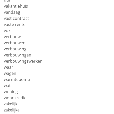
vakantiehuis
vandaag
vast contract
vaste rente
vdk
verbouw
verbouwen
verbouwing
verbouwingen
verbouwingswerken
waar
wagen
warmtepomp
wat
woning
woonkrediet
zakelijk
zakelijke