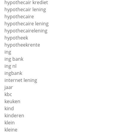
hypothecair krediet
hypothecair lening
hypothecaire
hypothecaire lening
hypothecairelening
hypotheek
hypotheekrente
ing
ing bank
ing nl
ingbank
internet lening
jaar
kbc
keuken
kind
kinderen
klein
kleine