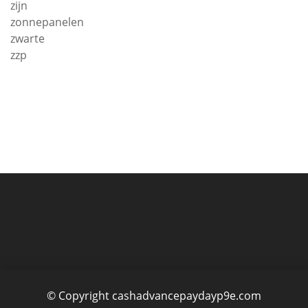
zijn
zonnepanelen
zwarte
zzp
© Copyright cashadvancepaydayp9e.com