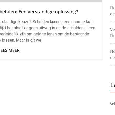
Fl
betalen: Een verstandige oplossing?
ee
verstandige keuze? Schulden kunnen een enorme last
lijkt het alsof er geen uitweg is en de schulden alleen
Ve
verleidelijk zijn om geld te lenen om de bestaande
Fi
 lossen. Maar is dit wel
LEES MEER
Ho
ee
L
Ge