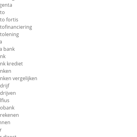
genta
to
to fortis
tofinanciering
tolening
a
a bank
nk
nk krediet
nken
nken vergelijken
drijf
drijven
lfius
obank
rekenen
nnen
r