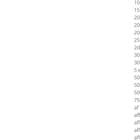
10
15
20
20
20
25
2d
30
30
5 
50
50
50
75
af
af
af
af
af