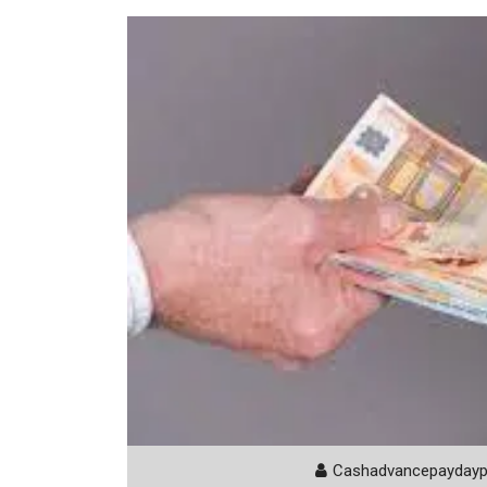
Cashadvancepayday