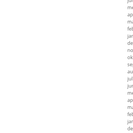
ju
me
ap
ma
fe
ja
de
no
ok
se
au
ju
ju
me
ap
ma
fe
ja
de