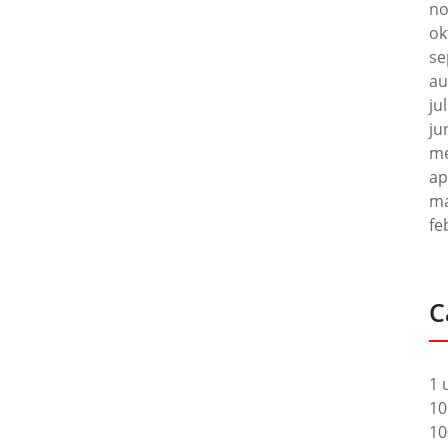
no
ok
se
au
ju
ju
me
ap
ma
fe
C
1 
10
10