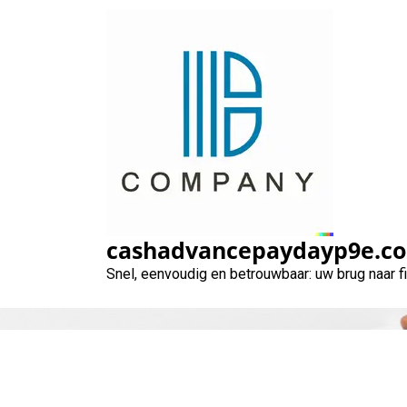
Naar
de
inhoud
gaan
cashadvancepaydayp9e.c
Snel, eenvoudig en betrouwbaar: uw brug naar 