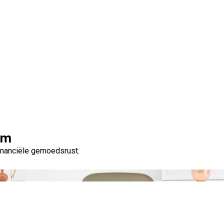
Tag:
schulden betalen
om
financiële gemoedsrust.