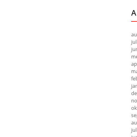
A
au
ju
ju
me
ap
ma
fe
ja
de
no
ok
se
au
ju