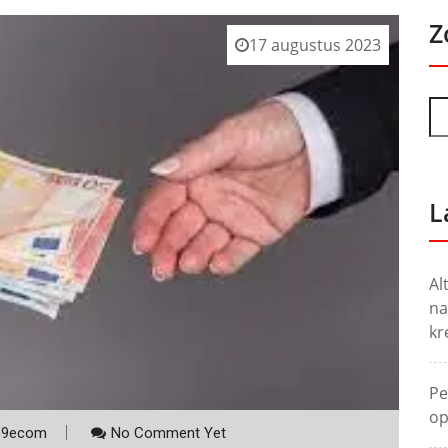
Z
17 augustus 2023
L
Al
na
kr
Pe
op
p9ecom
No Comment Yet