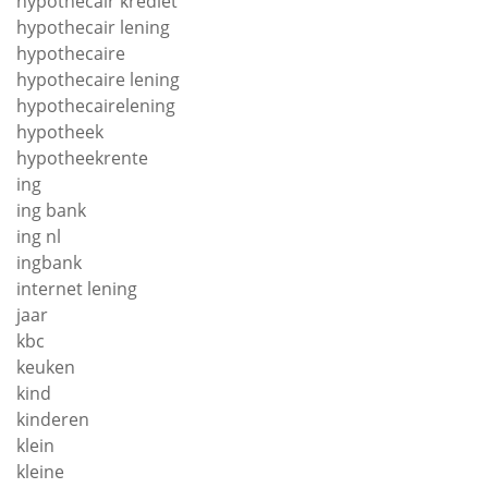
hypothecair krediet
hypothecair lening
hypothecaire
hypothecaire lening
hypothecairelening
hypotheek
hypotheekrente
ing
ing bank
ing nl
ingbank
internet lening
jaar
kbc
keuken
kind
kinderen
klein
kleine