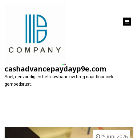
inhoud
gaan
Tag:
risico’s begrijpen
cashadvancepaydayp9e.com
Snel, eenvoudig en betrouwbaar: uw brug naar financiële
gemoedsrust.
25 juni 2026