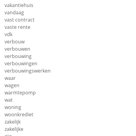
vakantiehuis
vandaag
vast contract
vaste rente
vdk
verbouw
verbouwen
verbouwing
verbouwingen
verbouwingswerken
waar
wagen
warmtepomp
wat
woning
woonkrediet
zakelijk
zakelijke