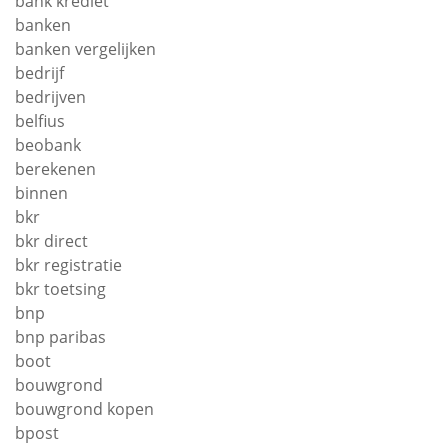
bank krediet
banken
banken vergelijken
bedrijf
bedrijven
belfius
beobank
berekenen
binnen
bkr
bkr direct
bkr registratie
bkr toetsing
bnp
bnp paribas
boot
bouwgrond
bouwgrond kopen
bpost