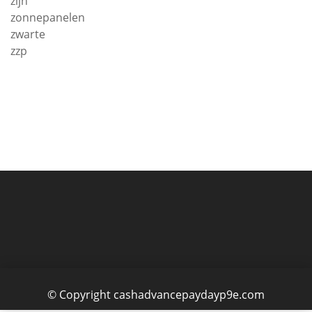
zijn
zonnepanelen
zwarte
zzp
© Copyright cashadvancepaydayp9e.com