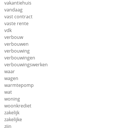
vakantiehuis
vandaag
vast contract
vaste rente
vdk
verbouw
verbouwen
verbouwing
verbouwingen
verbouwingswerken
waar
wagen
warmtepomp
wat
woning
woonkrediet
zakelijk
zakelijke
zijn