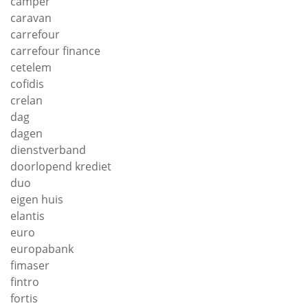
camper
caravan
carrefour
carrefour finance
cetelem
cofidis
crelan
dag
dagen
dienstverband
doorlopend krediet
duo
eigen huis
elantis
euro
europabank
fimaser
fintro
fortis