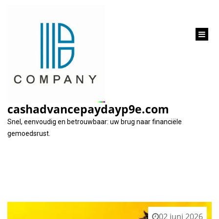
inhoud
gaan
Tag:
rentetarieven hog
cashadvancepaydayp9e.com
Snel, eenvoudig en betrouwbaar: uw brug naar financiële
gemoedsrust.
02 juni 2026