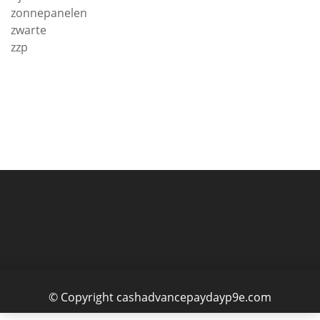
zonnepanelen
zwarte
zzp
© Copyright cashadvancepaydayp9e.com