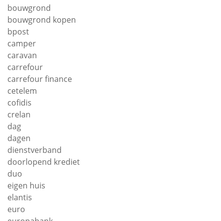
bouwgrond
bouwgrond kopen
bpost
camper
caravan
carrefour
carrefour finance
cetelem
cofidis
crelan
dag
dagen
dienstverband
doorlopend krediet
duo
eigen huis
elantis
euro
europabank