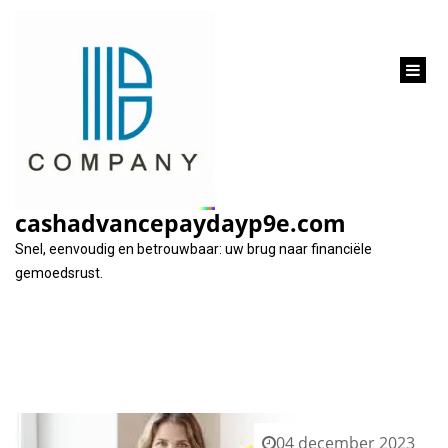
inhoud
gaan
Tag:
paar klikken
cashadvancepaydayp9e.com
Snel, eenvoudig en betrouwbaar: uw brug naar financiële
gemoedsrust.
04 december 2023