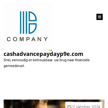
inhoud
gaan
Tag:
online leningcalculator
cashadvancepaydayp9e.com
Snel, eenvoudig en betrouwbaar: uw brug naar financiële
gemoedsrust.
22 oktober 2024