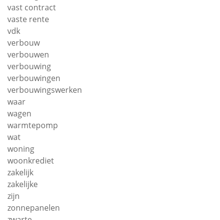
vast contract
vaste rente
vdk
verbouw
verbouwen
verbouwing
verbouwingen
verbouwingswerken
waar
wagen
warmtepomp
wat
woning
woonkrediet
zakelijk
zakelijke
zijn
zonnepanelen
zwarte