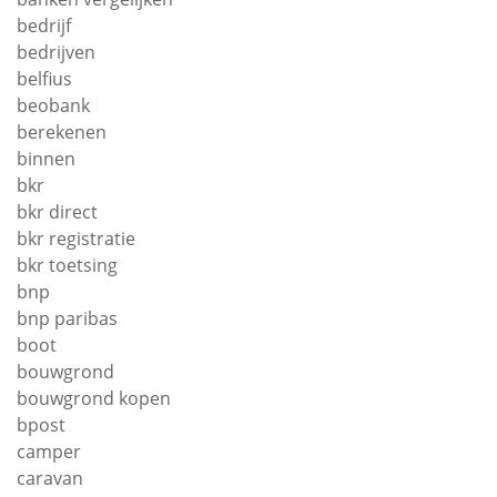
bedrijf
bedrijven
belfius
beobank
berekenen
binnen
bkr
bkr direct
bkr registratie
bkr toetsing
bnp
bnp paribas
boot
bouwgrond
bouwgrond kopen
bpost
camper
caravan