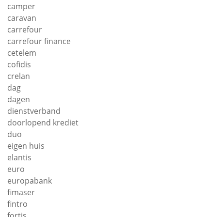
camper
caravan
carrefour
carrefour finance
cetelem
cofidis
crelan
dag
dagen
dienstverband
doorlopend krediet
duo
eigen huis
elantis
euro
europabank
fimaser
fintro
fortis