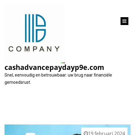
inhoud
gaan
Tag:
online aanvraag indienen
cashadvancepaydayp9e.com
Snel, eenvoudig en betrouwbaar: uw brug naar financiële
gemoedsrust.
19 februari 2024