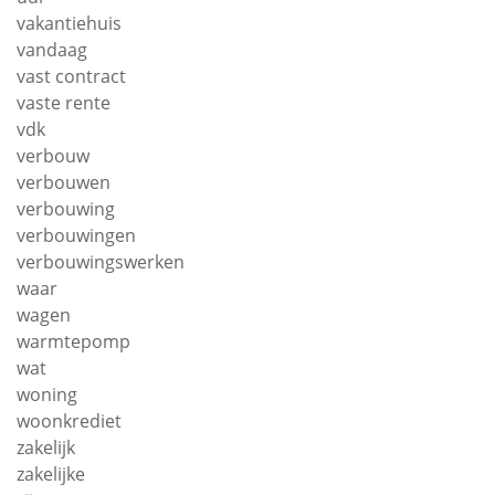
vakantiehuis
vandaag
vast contract
vaste rente
vdk
verbouw
verbouwen
verbouwing
verbouwingen
verbouwingswerken
waar
wagen
warmtepomp
wat
woning
woonkrediet
zakelijk
zakelijke