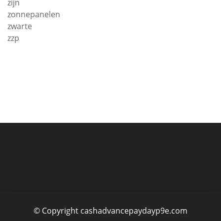
zijn
zonnepanelen
zwarte
zzp
© Copyright cashadvancepaydayp9e.com