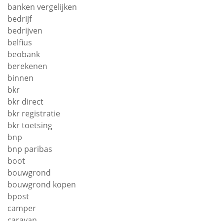
banken vergelijken
bedrijf
bedrijven
belfius
beobank
berekenen
binnen
bkr
bkr direct
bkr registratie
bkr toetsing
bnp
bnp paribas
boot
bouwgrond
bouwgrond kopen
bpost
camper
caravan