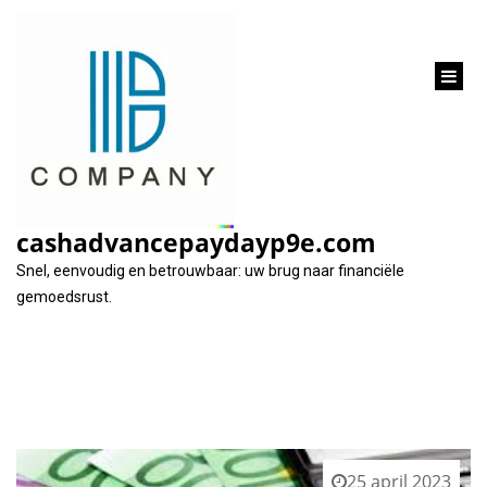
inhoud
gaan
Tag:
maandelijkse betalingen passen bij budget
cashadvancepaydayp9e.com
Snel, eenvoudig en betrouwbaar: uw brug naar financiële
gemoedsrust.
25 april 2023