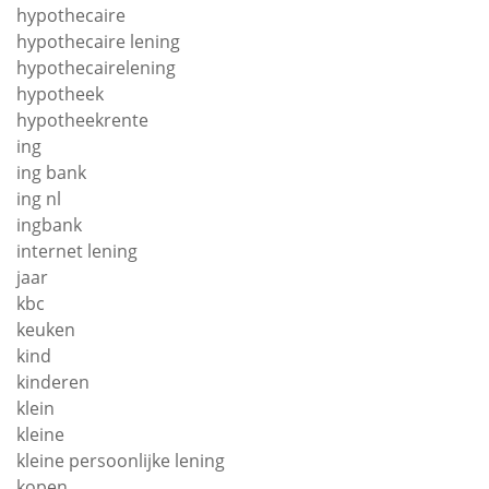
hypothecaire
hypothecaire lening
hypothecairelening
hypotheek
hypotheekrente
ing
ing bank
ing nl
ingbank
internet lening
jaar
kbc
keuken
kind
kinderen
klein
kleine
kleine persoonlijke lening
kopen