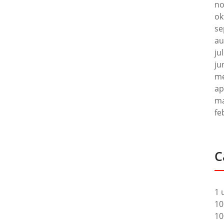
no
ok
se
au
ju
ju
me
ap
ma
fe
C
1 
10
10