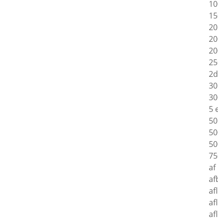
10
15
20
20
20
25
2d
30
30
5 
50
50
50
75
af
af
af
af
af