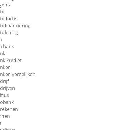
genta
to
to fortis
tofinanciering
tolening
a
a bank
nk
nk krediet
nken
nken vergelijken
drijf
drijven
lfius
obank
rekenen
nnen
r