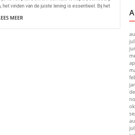
 het vinden van de juiste lening is essentieel. Bij het
A
LEES MEER
au
ju
ju
me
ap
ma
fe
ja
de
no
ok
se
au
ju