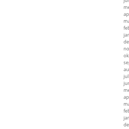
ju
me
ap
ma
fe
ja
de
no
ok
se
au
ju
ju
me
ap
ma
fe
ja
de