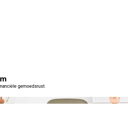
Tag:
levensveranderende beslissing
om
financiële gemoedsrust.