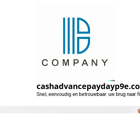
Naar
de
inhoud
gaan
cashadvancepaydayp9e.c
Snel, eenvoudig en betrouwbaar: uw brug naar 