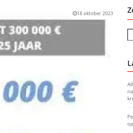
Z
18 oktober 2023
L
Al
na
kr
Pe
op