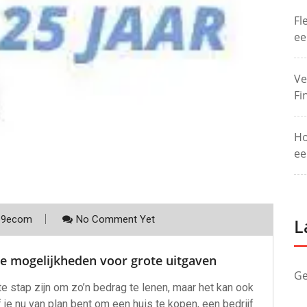
Fl
ee
Ve
Fi
Ho
ee
p9ecom
No Comment Yet
L
le mogelijkheden voor grote uitgaven
Ge
e stap zijn om zo’n bedrag te lenen, maar het kan ook
je nu van plan bent om een huis te kopen, een bedrijf