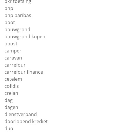
bkr toetsing
bnp
bnp paribas
boot
bouwgrond
bouwgrond kopen
bpost
camper
caravan
carrefour
carrefour finance
cetelem
cofidis
crelan
dag
dagen
dienstverband
doorlopend krediet
duo