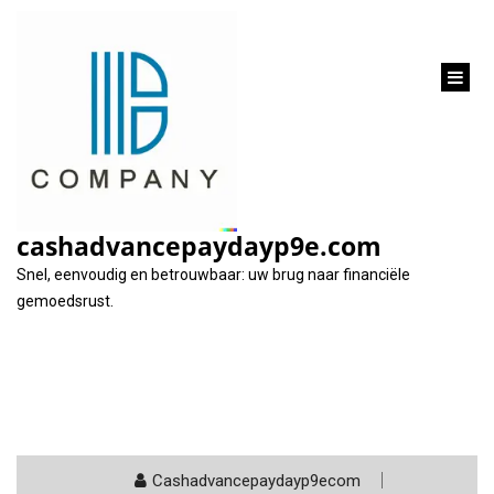
inhoud
gaan
Tag:
lening zonder bank zwarte lijst
cashadvancepaydayp9e.com
Snel, eenvoudig en betrouwbaar: uw brug naar financiële
gemoedsrust.
Cashadvancepaydayp9ecom