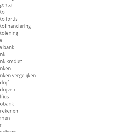
genta
to
to fortis
tofinanciering
tolening
a
a bank
nk
nk krediet
nken
nken vergelijken
drijf
drijven
lfius
obank
rekenen
nnen
r