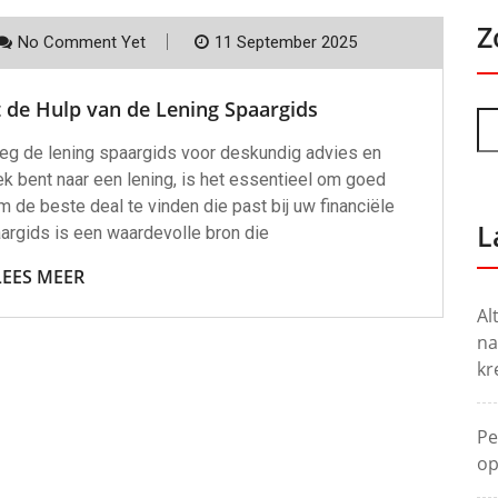
Z
No Comment Yet
11 September 2025
 de Hulp van de Lening Spaargids
eg de lening spaargids voor deskundig advies en
k bent naar een lening, is het essentieel om goed
 de beste deal te vinden die past bij uw financiële
L
argids is een waardevolle bron die
LEES MEER
Al
na
kr
Pe
op