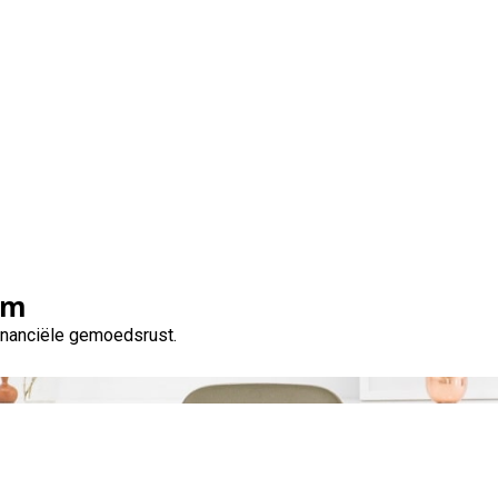
Tag:
lening spaargids
om
financiële gemoedsrust.