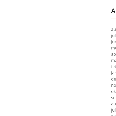
A
au
ju
ju
me
ap
ma
fe
ja
de
no
ok
se
au
ju