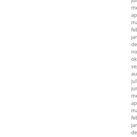
ju
me
ap
ma
fe
ja
de
no
ok
se
au
ju
ju
me
ap
ma
fe
ja
de