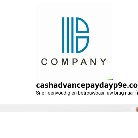
Naar
de
inhoud
gaan
cashadvancepaydayp9e.c
Snel, eenvoudig en betrouwbaar: uw brug naar 