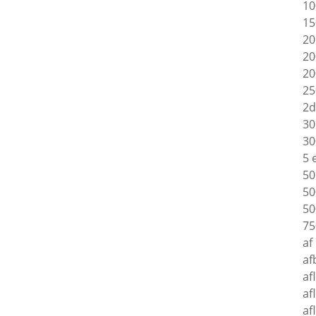
10
15
20
20
20
25
2d
30
30
5 
50
50
50
75
af
af
af
af
af