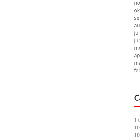
no
ok
se
au
ju
ju
me
ap
ma
fe
C
1 
10
10