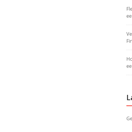
Fl
ee
Ve
Fi
Ho
ee
L
Ge