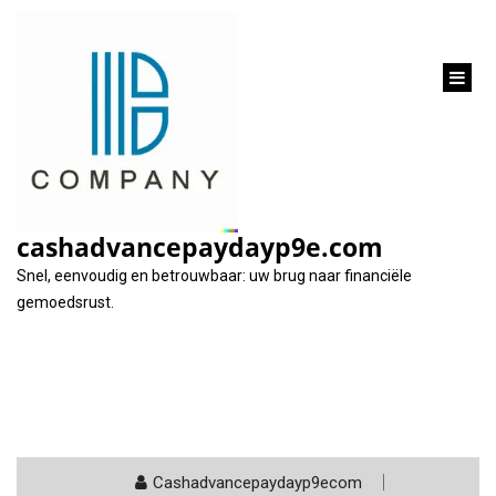
inhoud
gaan
Tag:
lening caravan
cashadvancepaydayp9e.com
Snel, eenvoudig en betrouwbaar: uw brug naar financiële
gemoedsrust.
Cashadvancepaydayp9ecom