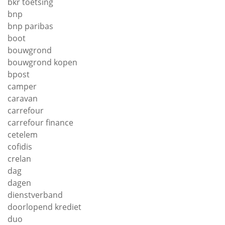
bkr toetsing
bnp
bnp paribas
boot
bouwgrond
bouwgrond kopen
bpost
camper
caravan
carrefour
carrefour finance
cetelem
cofidis
crelan
dag
dagen
dienstverband
doorlopend krediet
duo