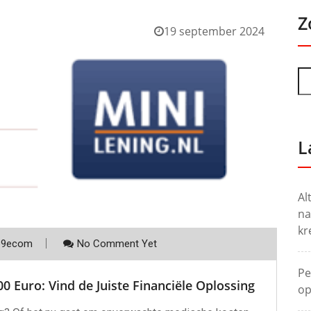
Z
19 september 2024
L
Al
na
kr
p9ecom
No Comment Yet
Pe
0 Euro: Vind de Juiste Financiële Oplossing
op