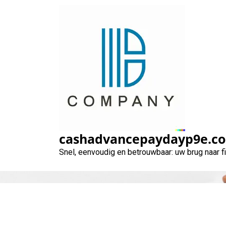
Naar
de
inhoud
gaan
cashadvancepaydayp9e.c
Snel, eenvoudig en betrouwbaar: uw brug naar 