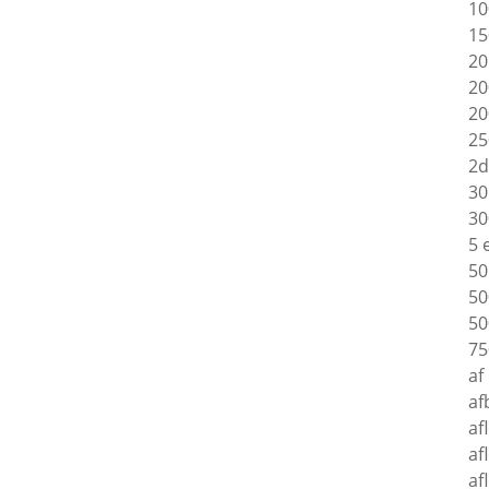
10
15
20
20
20
25
2d
30
30
5 
50
50
50
75
af
af
af
af
af