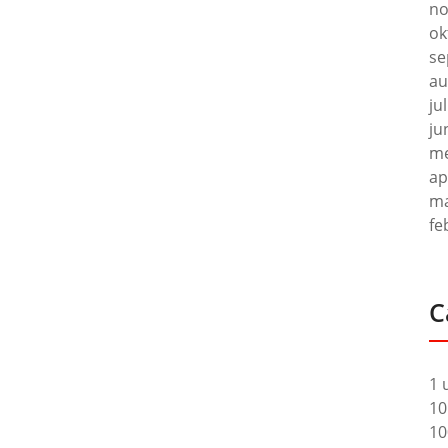
no
ok
se
au
ju
ju
me
ap
ma
fe
C
1 
10
10