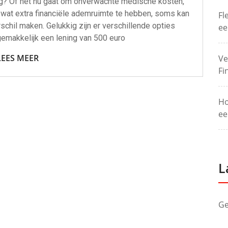
ig? Of het nu gaat om onverwachte medische kosten,
wat extra financiële ademruimte te hebben, soms kan
Fl
schil maken. Gelukkig zijn er verschillende opties
ee
emakkelijk een lening van 500 euro
LEES MEER
Ve
Fi
Ho
ee
L
Ge