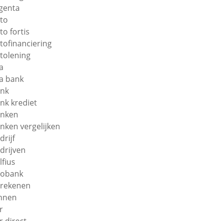
genta
to
to fortis
tofinanciering
tolening
a
a bank
nk
nk krediet
nken
nken vergelijken
drijf
drijven
lfius
obank
rekenen
nnen
r