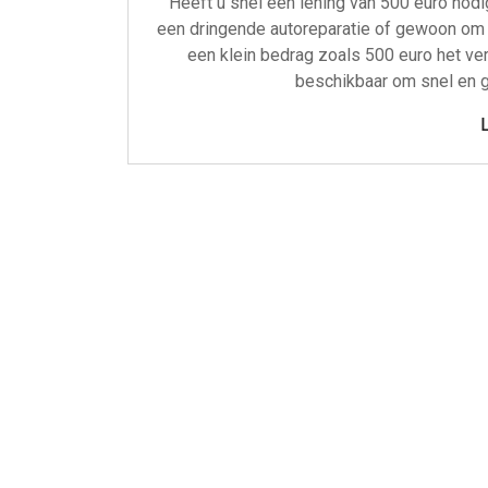
Heeft u snel een lening van 500 euro nod
een dringende autoreparatie of gewoon om 
een klein bedrag zoals 500 euro het ver
beschikbaar om snel en g