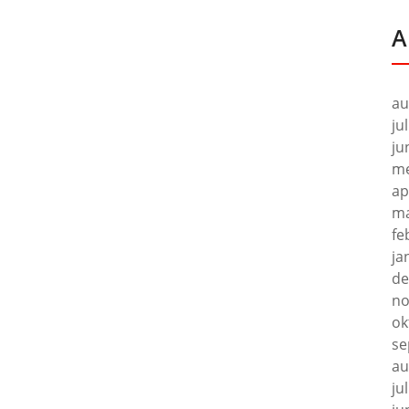
A
au
ju
ju
me
ap
ma
fe
ja
de
no
ok
se
au
ju