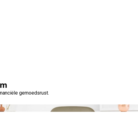
Tag:
lening 500 euro
om
financiële gemoedsrust.