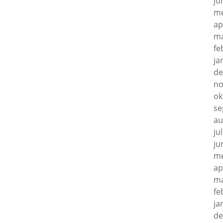
ju
me
ap
ma
fe
ja
de
no
ok
se
au
ju
ju
me
ap
ma
fe
ja
de