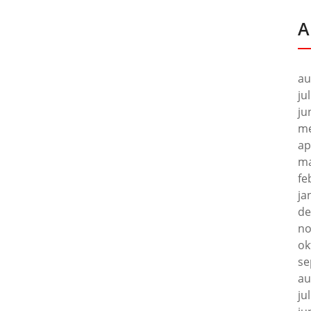
A
au
ju
ju
me
ap
ma
fe
ja
de
no
ok
se
au
ju