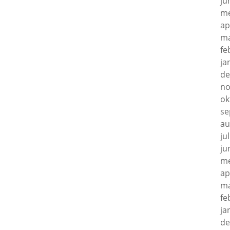
ju
me
ap
ma
fe
ja
de
no
ok
se
au
ju
ju
me
ap
ma
fe
ja
de