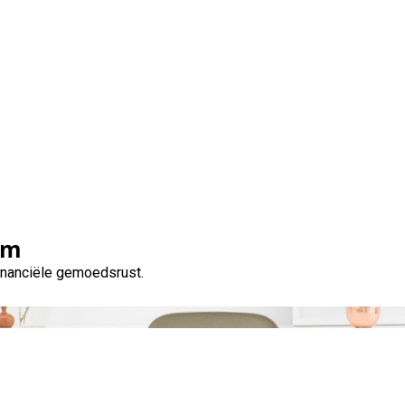
Tag:
lenen voor investeren in vastgoed
om
financiële gemoedsrust.