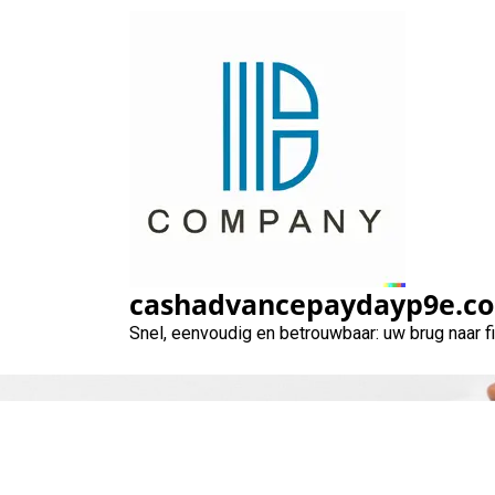
Naar
de
inhoud
gaan
cashadvancepaydayp9e.c
Snel, eenvoudig en betrouwbaar: uw brug naar 