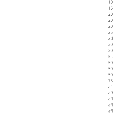
10
15
20
20
20
25
2d
30
30
5 
50
50
50
75
af
af
af
af
af