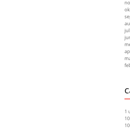
no
ok
se
au
ju
ju
me
ap
ma
fe
C
1 
10
10