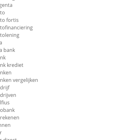
genta
to
to fortis
tofinanciering
tolening
a
a bank
nk
nk krediet
nken
nken vergelijken
drijf
drijven
lfius
obank
rekenen
nnen
r