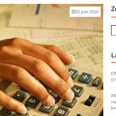
Z
25 juni 2026
L
Ef
On
Al
na
kr