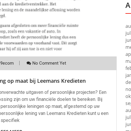
A
au
ju
ju
me
ap
ma
p9ecom
No Comment Yet
fe
ja
ning op maat bij Leemans Kredieten
de
no
 onverwachte uitgaven of persoonlijke projecten? Een
ok
ssing zijn om uw financiële doelen te bereiken. Bij
se
 persoonlijke leningen op maat, afgestemd op uw
au
 persoonlijke lening van Leemans Kredieten kunt u een
ju
specifiek
ju