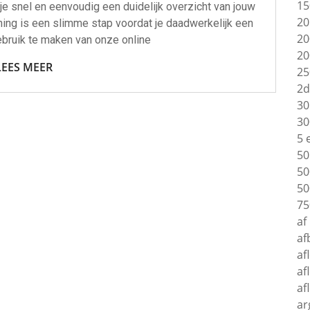
15
je snel en eenvoudig een duidelijk overzicht van jouw
20
ning is een slimme stap voordat je daadwerkelijk een
20
gebruik te maken van onze online
20
LEES MEER
25
2d
30
30
5 
50
50
50
75
af
af
af
af
af
ar