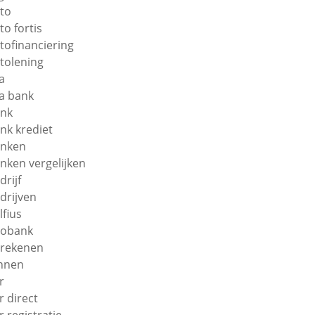
to
to fortis
tofinanciering
tolening
a
a bank
nk
nk krediet
nken
nken vergelijken
drijf
drijven
lfius
obank
rekenen
nnen
r
r direct