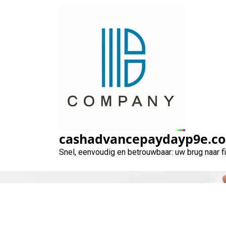
Naar
de
inhoud
gaan
cashadvancepaydayp9e.c
Snel, eenvoudig en betrouwbaar: uw brug naar 