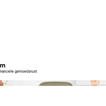
Tag:
leemans kredieten
om
financiële gemoedsrust.