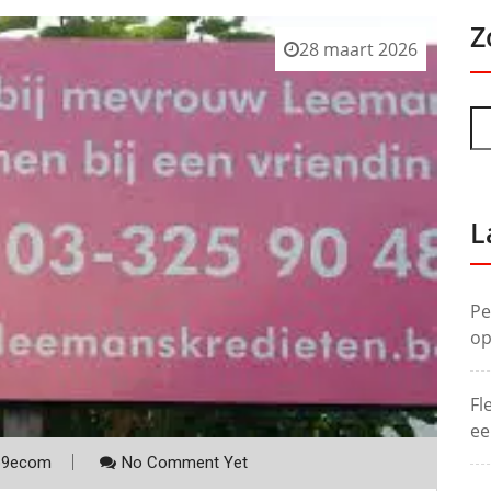
Z
28 maart 2026
L
Pe
op
Fl
ee
p9ecom
No Comment Yet