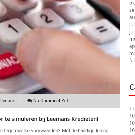
ok
se
au
ju
ju
me
ap
ma
fe
C
p9ecom
No Comment Yet
1 
10
r te simuleren bij Leemans Kredieten!
10
10
 en tegen welke voorwaarden? Met de handige lening