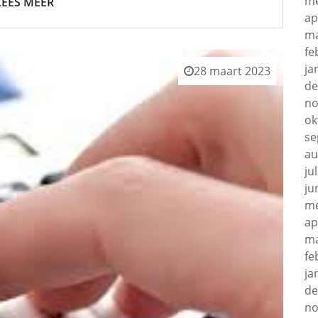
me
LEES MEER
ap
ma
fe
ja
28 maart 2023
de
no
ok
se
au
ju
ju
me
ap
ma
fe
ja
de
no