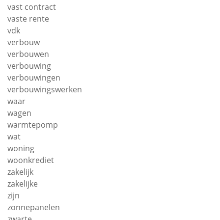
vast contract
vaste rente
vdk
verbouw
verbouwen
verbouwing
verbouwingen
verbouwingswerken
waar
wagen
warmtepomp
wat
woning
woonkrediet
zakelijk
zakelijke
zijn
zonnepanelen
zwarte