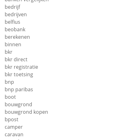
bedrijf
bedrijven
belfius
beobank
berekenen
binnen
bkr
bkr direct
bkr registratie
bkr toetsing
bnp
bnp paribas
boot
bouwgrond
bouwgrond kopen
bpost
camper
caravan