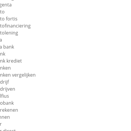
genta
to
to fortis
tofinanciering
tolening
a
a bank
nk
nk krediet
nken
nken vergelijken
drijf
drijven
lfius
obank
rekenen
nnen
r