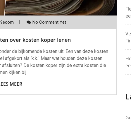
Fl
ee
p9ecom
No Comment Yet
Ve
ten over kosten koper lenen
Fi
t onder de bijkomende kosten uit. Een van deze kosten
Ho
l afgekort als ‘k.k.’. Maar wat houden deze kosten
ee
or afsluiten? De kosten koper zijn de extra kosten die
en kijken bij
LEES MEER
L
Ge