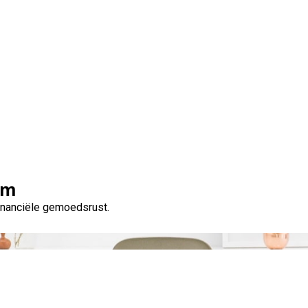
Tag:
kosten koper lenen
om
financiële gemoedsrust.