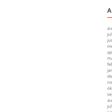
A
au
ju
ju
me
ap
ma
fe
ja
de
no
ok
se
au
ju