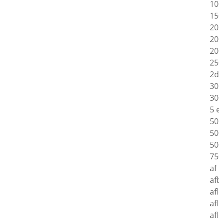
10
15
20
20
20
25
2d
30
30
5 
50
50
50
75
af
af
af
af
af