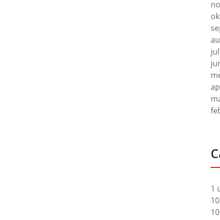
no
ok
se
au
ju
ju
me
ap
ma
fe
C
1 
10
10