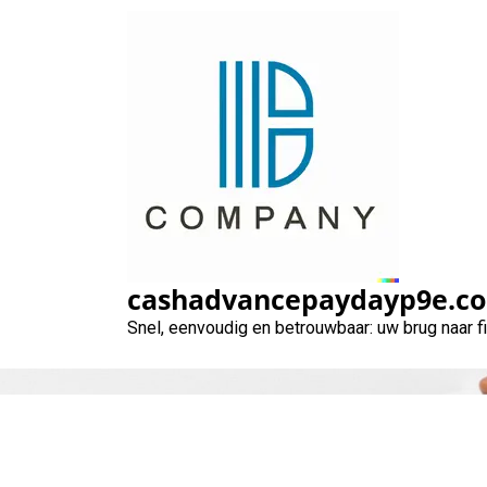
Naar
de
inhoud
gaan
cashadvancepaydayp9e.c
Snel, eenvoudig en betrouwbaar: uw brug naar 