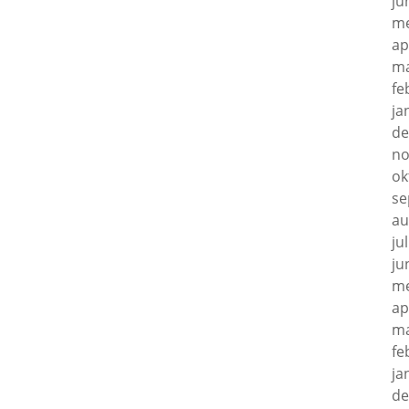
ju
me
ap
ma
fe
ja
de
no
ok
se
au
ju
ju
me
ap
ma
fe
ja
de