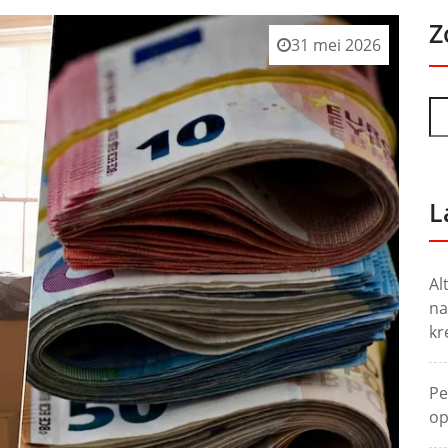
Z
31 mei 2026
L
Al
na
kr
Pe
op