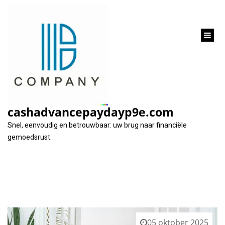
inhoud
gaan
Tag:
hypotheekadviseur
cashadvancepaydayp9e.com
Snel, eenvoudig en betrouwbaar: uw brug naar financiële
gemoedsrust.
05 oktober 2025