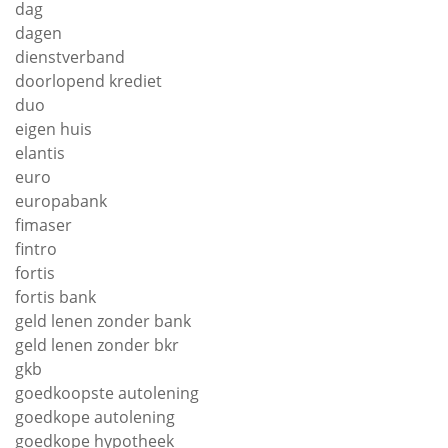
dag
dagen
dienstverband
doorlopend krediet
duo
eigen huis
elantis
euro
europabank
fimaser
fintro
fortis
fortis bank
geld lenen zonder bank
geld lenen zonder bkr
gkb
goedkoopste autolening
goedkope autolening
goedkope hypotheek