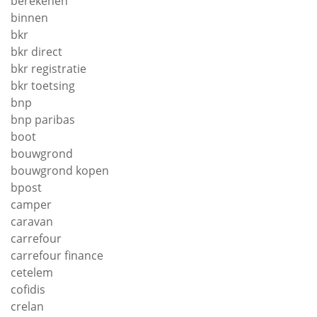
berekenen
binnen
bkr
bkr direct
bkr registratie
bkr toetsing
bnp
bnp paribas
boot
bouwgrond
bouwgrond kopen
bpost
camper
caravan
carrefour
carrefour finance
cetelem
cofidis
crelan