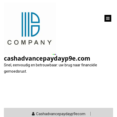
inhoud
gaan
Tag:
hoge rentetarieven vermijden
cashadvancepaydayp9e.com
Snel, eenvoudig en betrouwbaar: uw brug naar financiële
gemoedsrust.
Cashadvancepaydayp9ecom