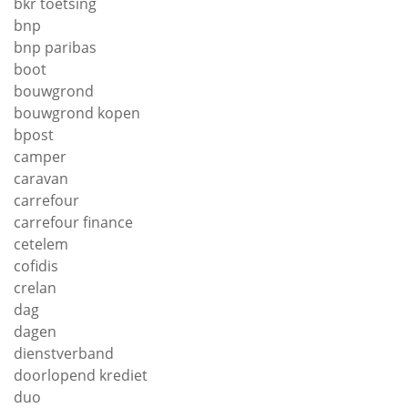
bkr toetsing
bnp
bnp paribas
boot
bouwgrond
bouwgrond kopen
bpost
camper
caravan
carrefour
carrefour finance
cetelem
cofidis
crelan
dag
dagen
dienstverband
doorlopend krediet
duo